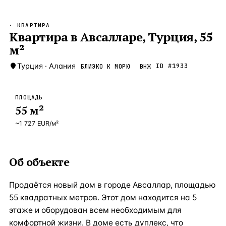
Бангкок
Таиланд · 2 1
—
Локация
· КВАРТИРА
Новороссийск
Квартира в Авсалларе, Турция, 55
Россия · 2 1
—
Локация
м²
Стамбул
Турция · 2 0
—
Локация
Турция
·
Алания
ID #
1933
БЛИЗКО К МОРЮ
ВНЖ
Анталия
Турция · 1 8
—
Локация
ЧАСТО ИЩУТ
ПЛОЩАДЬ
Турция
Россия
Испания
Кипр
Таиланд
Грец
55
м²
~
1 727
EUR
/м²
ВСЕ НАПРАВЛЕНИЯ →
Об объекте
Продаётся новый дом в городе Авсаллар, площадью
55 квадратных метров. Этот дом находится на 5
этаже и оборудован всем необходимым для
комфортной жизни. В доме есть дуплекс, что