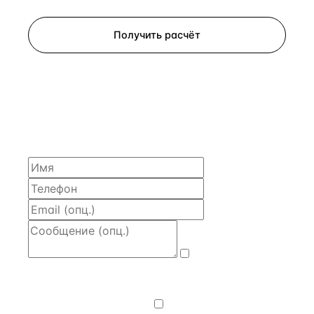
Получить расчёт
ЗАПРОСИТЬ РАСЧЁТ
Расскажем по объекту, пришлём PDF с финансовой
моделью и контактом владельца — за 4 рабочих
часа.
Даю
согласие
на обработку и передачу персональных
данных
— на условиях
Политики
конфиденциальности
.
Хочу получать