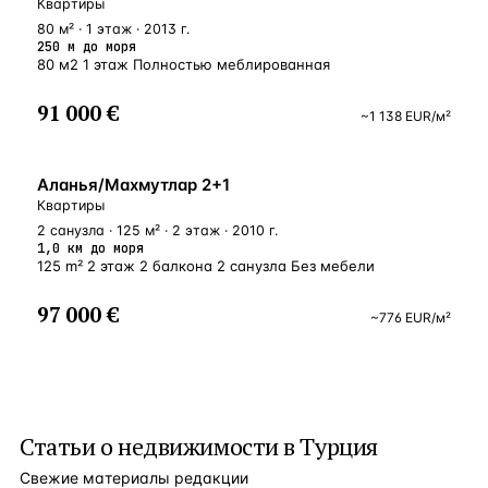
Квартиры
80 м² · 1 этаж · 2013 г.
250 м до моря
80 м2 1 этаж Полностью меблированная
91 000 €
~
1 138
EUR
/м²
БЛИЗКО К МОРЮ
Аланья/Махмутлар 2+1
Квартиры
2 санузла · 125 м² · 2 этаж · 2010 г.
1,0 км до моря
125 m² 2 этаж 2 балкона 2 санузла Без мебели
97 000 €
~
776
EUR
/м²
Статьи о
недвижимости в Турция
Свежие материалы редакции