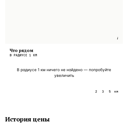
i
Что рядом
В РАДИУСЕ
1
КМ
В радиусе
1
км ничего не найдено — попробуйте
увеличить
1
2
3
5
км
История цены