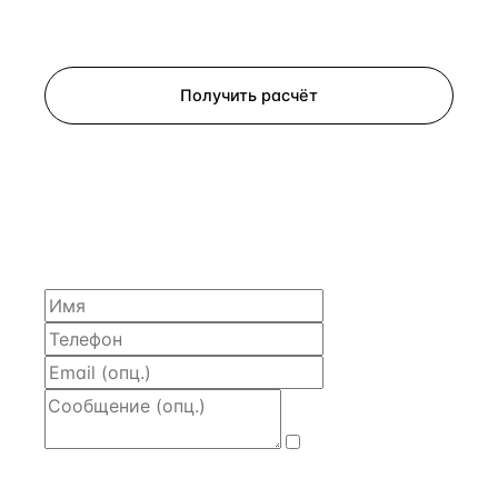
Запросить просмотр
Получить расчёт
ЗАПРОСИТЬ РАСЧЁТ
Расскажем по объекту, пришлём PDF с финансовой
моделью и контактом владельца — за 4 рабочих
часа.
Даю
согласие
на обработку и передачу персональных
данных
— на условиях
Политики