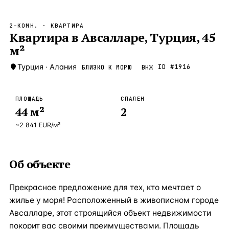
Бангкок
Таиланд · 2 1
—
Локация
2-КОМН.
· КВАРТИРА
Новороссийск
Квартира в Авсалларе, Турция, 45
Россия · 2 1
—
Локация
м²
Стамбул
Турция · 2 0
—
Локация
Турция
·
Алания
ID #
1916
БЛИЗКО К МОРЮ
ВНЖ
Анталия
Турция · 1 8
—
Локация
ЧАСТО ИЩУТ
ПЛОЩАДЬ
СПАЛЕН
Турция
Россия
Испания
Кипр
Таиланд
Грец
44
м²
2
~
2 841
EUR
/м²
ВСЕ НАПРАВЛЕНИЯ →
Об объекте
Прекрасное предложение для тех, кто мечтает о
жилье у моря! Расположенный в живописном городе
Авсалларе, этот строящийся объект недвижимости
покорит вас своими преимуществами. Площадь