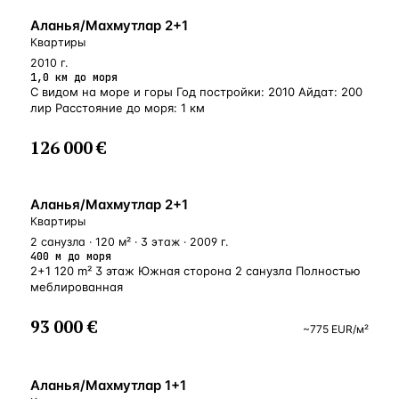
БЛИЗКО К МОРЮ
Аланья/Махмутлар 2+1
Квартиры
2010 г.
1,0 км до моря
С видом на море и горы Год постройки: 2010 Айдат: 200
лир Расстояние до моря: 1 км
126 000 €
У МОРЯ
Аланья/Махмутлар 2+1
Квартиры
2 санузла · 120 м² · 3 этаж · 2009 г.
400 м до моря
2+1 120 m² 3 этаж Южная сторона 2 санузла Полностью
меблированная
93 000 €
~
775
EUR
/м²
У МОРЯ
Аланья/Махмутлар 1+1