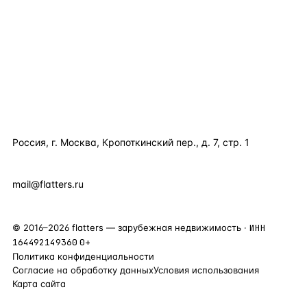
КАТАЛОГ ПО СТРАНАМ
ПОЛЕЗНОЕ
КОМПАНИЯ
КОНТАКТЫ
Россия, г. Москва, Кропоткинский пер., д. 7, стр. 1
+7 495 877 38 64
+90 531 589 95 88
mail@flatters.ru
©
2016
–
2026
flatters — зарубежная недвижимость ·
ИНН
164492149360
0+
Политика конфиденциальности
Согласие на обработку данных
Условия использования
Карта сайта