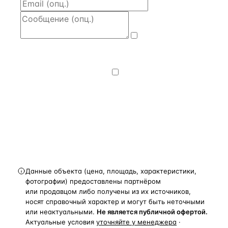
Даю
согласие
на обработку и передачу персональных
данных
— на условиях
Политики
конфиденциальности
.
Хочу получать
новости, подборки объектов
и спецпредложения.
Получить расчёт
Данные объекта (цена, площадь, характеристики,
фотографии) предоставлены партнёром
или продавцом либо получены из их источников,
носят справочный характер и могут быть неточными
или неактуальными.
Не является публичной офертой.
Актуальные условия
уточняйте у менеджера
·