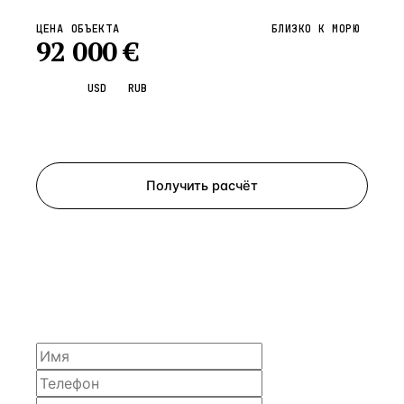
ЦЕНА ОБЪЕКТА
БЛИЗКО К МОРЮ
92 000
€
EUR
USD
RUB
Запросить просмотр
Получить расчёт
ЗАПРОСИТЬ РАСЧЁТ
Расскажем по объекту, пришлём PDF с финансовой
моделью и контактом владельца — за 4 рабочих
часа.