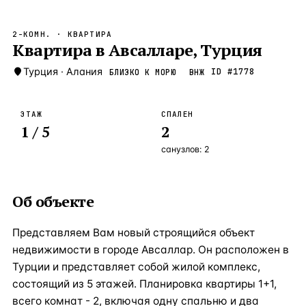
Бангкок
Таиланд · 2 1
—
Локация
2-КОМН.
· КВАРТИРА
Новороссийск
Квартира в Авсалларе, Турция
Россия · 2 1
—
Локация
Стамбул
Турция
·
Алания
Турция · 2 0
ID #
1778
БЛИЗКО К МОРЮ
ВНЖ
—
Локация
Анталия
Турция · 1 8
—
Локация
ЭТАЖ
СПАЛЕН
1
/ 5
2
ЧАСТО ИЩУТ
Турция
Россия
Испания
Кипр
Таиланд
Грец
санузлов:
2
ВСЕ НАПРАВЛЕНИЯ →
Об объекте
Представляем Вам новый строящийся объект
недвижимости в городе Авсаллар. Он расположен в
Турции и представляет собой жилой комплекс,
состоящий из 5 этажей. Планировка квартиры 1+1,
всего комнат - 2, включая одну спальню и два