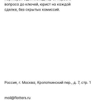
вопроса до ключей, юрист на каждой
сделке, без скрытых комиссий.
TELEGRAM
WHATSAPP
EMAIL
КАТАЛОГ ПО СТРАНАМ
ПОЛЕЗНОЕ
КОМПАНИЯ
КОНТАКТЫ
Россия, г. Москва, Кропоткинский пер., д. 7, стр. 1
+7 495 877 38 64
+90 531 589 95 88
mail@flatters.ru