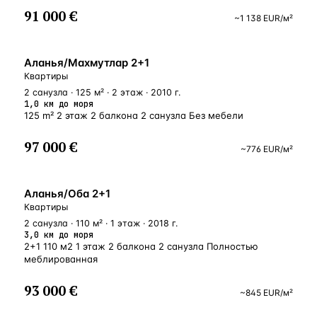
91 000 €
~
1 138
EUR
/м²
БЛИЗКО К МОРЮ
Аланья/Махмутлар 2+1
Квартиры
2 санузла · 125 м² · 2 этаж · 2010 г.
1,0 км до моря
125 m² 2 этаж 2 балкона 2 санузла Без мебели
97 000 €
~
776
EUR
/м²
ВНЖ
Аланья/Оба 2+1
Квартиры
2 санузла · 110 м² · 1 этаж · 2018 г.
3,0 км до моря
2+1 110 м2 1 этаж 2 балкона 2 санузла Полностью
меблированная
93 000 €
~
845
EUR
/м²