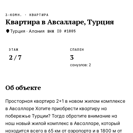
Бангкок
Таиланд · 2 1
—
Локация
3-КОМН.
· КВАРТИРА
Новороссийск
Квартира в Авсалларе, Турция
Россия · 2 1
—
Локация
Стамбул
Турция
·
Алания
Турция · 2 0
ID #
1805
ВНЖ
—
Локация
Анталия
Турция · 1 8
—
Локация
ЭТАЖ
СПАЛЕН
2
/ 7
3
ЧАСТО ИЩУТ
Турция
Россия
Испания
Кипр
Таиланд
Грец
санузлов:
2
ВСЕ НАПРАВЛЕНИЯ →
Об объекте
Просторная квартира 2+1 в новом жилом комплексе
в Авсалларе Хотите приобрести квартиру на
побережье Турции? Тогда обратите внимание на
наш новый жилой комплекс в Авсалларе, который
находится всего в 65 км от аэропорта и в 1800 м от