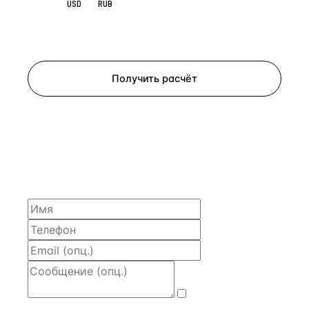
EUR
USD
RUB
Запросить просмотр
Получить расчёт
ЗАПРОСИТЬ РАСЧЁТ
Расскажем по объекту, пришлём PDF с финансовой
моделью и контактом владельца — за 4 рабочих
часа.
Даю
согласие