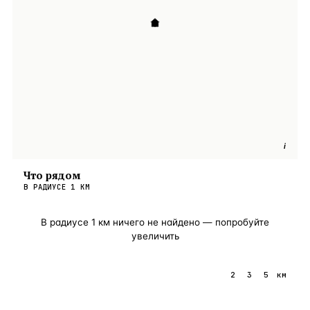
i
Что рядом
В РАДИУСЕ
1
КМ
В радиусе
1
км ничего не найдено — попробуйте
увеличить
1
2
3
5
км