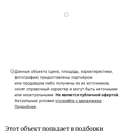
на обработку и передачу персональных
данных
— на условиях
Политики
конфиденциальности
.
Хочу получать
новости, подборки объектов
и спецпредложения.
Получить расчёт
Данные объекта (цена, площадь, характеристики,
фотографии) предоставлены партнёром
или продавцом либо получены из их источников,
носят справочный характер и могут быть неточными
или неактуальными.
Не является публичной офертой.
Актуальные условия
уточняйте у менеджера
·
Подробнее
.
Этот объект попадает в подборки