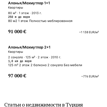
У МОРЯ
Аланья/Махмутлар 1+1
Квартиры
80 м² · 1 этаж · 2013 г.
250 м до моря
80 м2 1 этаж Полностью меблированная
91 000 €
~
1 138
EUR
/м²
БЛИЗКО К МОРЮ
Аланья/Махмутлар 2+1
Квартиры
2 санузла · 125 м² · 2 этаж · 2010 г.
1,0 км до моря
125 m² 2 этаж 2 балкона 2 санузла Без мебели
97 000 €
~
776
EUR
/м²
Статьи о
недвижимости в Турция