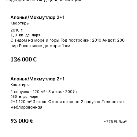
БЛИЗКО К МОРЮ
Аланья/Махмутлар 2+1
Квартиры
2010 г.
1,0 км до моря
С видом на море и горы Год постройки: 2010 Айдат: 200
лир Расстояние до моря: 1 км
126 000 €
У МОРЯ
Аланья/Махмутлар 2+1
Квартиры
2 санузла · 120 м² · 3 этаж · 2009 г.
400 м до моря
2+1 120 m² 3 этаж Южная сторона 2 санузла Полностью
меблированная
93 000 €
~
775
EUR
/м²