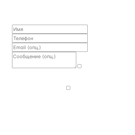
Расскажем по объекту, пришлём PDF с финансовой
моделью и контактом владельца — за 4 рабочих
часа.
Даю
согласие
на обработку и передачу персональных
данных
— на условиях
Политики
конфиденциальности
.
Хочу получать
новости, подборки объектов
и спецпредложения.
Получить расчёт