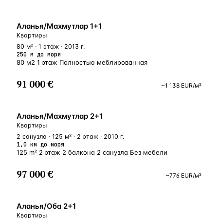
У МОРЯ
Аланья/Махмутлар 1+1
Квартиры
80 м² · 1 этаж · 2013 г.
250 м до моря
80 м2 1 этаж Полностью меблированная
91 000 €
~
1 138
EUR
/м²
БЛИЗКО К МОРЮ
Аланья/Махмутлар 2+1
Квартиры
2 санузла · 125 м² · 2 этаж · 2010 г.
1,0 км до моря
125 m² 2 этаж 2 балкона 2 санузла Без мебели
97 000 €
~
776
EUR
/м²
ВНЖ
Аланья/Оба 2+1
Квартиры