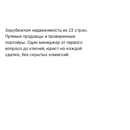
flat
ters
Зарубежная недвижимость из
23
стран.
Прямые продавцы и проверенные
партнёры. Один менеджер от первого
вопроса до ключей, юрист на каждой
сделке, без скрытых комиссий.
TELEGRAM
WHATSAPP
EMAIL
КАТАЛОГ ПО СТРАНАМ
ПОЛЕЗНОЕ
КОМПАНИЯ
КОНТАКТЫ