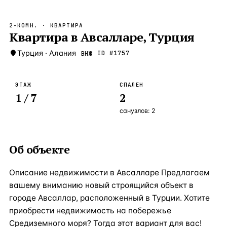
Бангкок
Таиланд · 2 1
—
Локация
2-КОМН.
· КВАРТИРА
Новороссийск
Квартира в Авсалларе, Турция
Россия · 2 1
—
Локация
Стамбул
Турция
·
Алания
Турция · 2 0
ID #
1757
ВНЖ
—
Локация
Анталия
Турция · 1 8
—
Локация
ЭТАЖ
СПАЛЕН
1
/ 7
2
ЧАСТО ИЩУТ
Турция
Россия
Испания
Кипр
Таиланд
Грец
санузлов:
2
ВСЕ НАПРАВЛЕНИЯ →
Об объекте
Описание недвижимости в Авсалларе Предлагаем
вашему вниманию новый строящийся объект в
городе Авсаллар, расположенный в Турции. Хотите
приобрести недвижимость на побережье
Средиземного моря? Тогда этот вариант для вас!