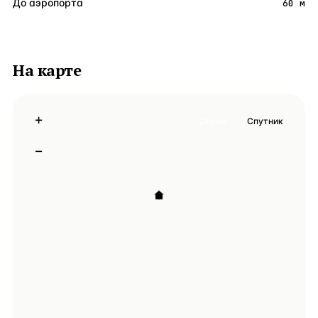
До аэропорта
60 м
На карте
+
Схема
Спутник
−