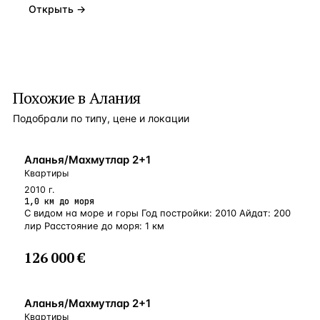
Открыть →
Похожие в Алания
Подобрали по типу, цене и локации
БЛИЗКО К МОРЮ
Аланья/Махмутлар 2+1
Квартиры
2010 г.
1,0 км до моря
С видом на море и горы Год постройки: 2010 Айдат: 200
лир Расстояние до моря: 1 км
126 000 €
У МОРЯ
Аланья/Махмутлар 2+1
Квартиры