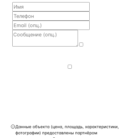
Даю
согласие
на обработку и передачу персональных
данных
— на условиях
Политики
конфиденциальности
.
Хочу получать
новости, подборки объектов
и спецпредложения.
Получить расчёт
Данные объекта (цена, площадь, характеристики,
фотографии) предоставлены партнёром