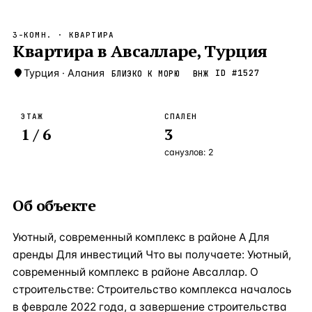
Бангкок
Таиланд · 2 1
—
Локация
3-КОМН.
· КВАРТИРА
Новороссийск
Квартира в Авсалларе, Турция
Россия · 2 1
—
Локация
Стамбул
Турция
·
Алания
Турция · 2 0
ID #
1527
БЛИЗКО К МОРЮ
ВНЖ
—
Локация
Анталия
Турция · 1 8
—
Локация
ЭТАЖ
СПАЛЕН
1
/ 6
3
ЧАСТО ИЩУТ
Турция
Россия
Испания
Кипр
Таиланд
Грец
санузлов:
2
ВСЕ НАПРАВЛЕНИЯ →
Об объекте
Уютный, современный комплекс в районе А Для
аренды Для инвестиций Что вы получаете: Уютный,
современный комплекс в районе Авсаллар. О
строительстве: Строительство комплекса началось
в феврале 2022 года, а завершение строительства