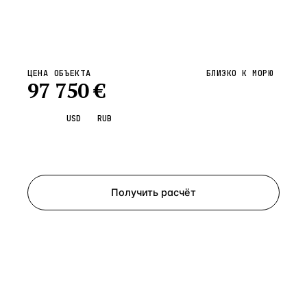
ЦЕНА ОБЪЕКТА
БЛИЗКО К МОРЮ
97 750
€
EUR
USD
RUB
Запросить просмотр
Получить расчёт
ЗАПРОСИТЬ РАСЧЁТ
Расскажем по объекту, пришлём PDF с финансовой
моделью и контактом владельца — за 4 рабочих
часа.