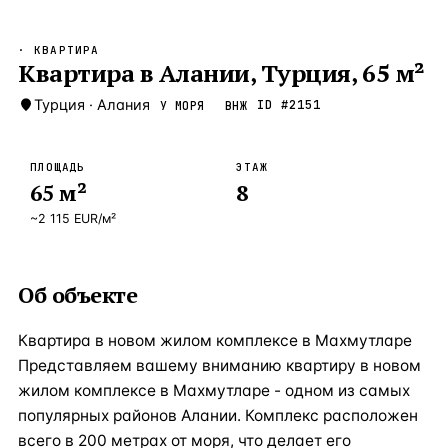
Бангкок
Таиланд · 2 1
—
Локация
· КВАРТИРА
Новороссийск
Квартира в Алании, Турция, 65 м²
Россия · 2 1
—
Локация
Стамбул
Турция
·
Алания
Турция · 2 0
ID #
2151
У МОРЯ
ВНЖ
—
Локация
Анталия
Турция · 1 8
—
Локация
ПЛОЩАДЬ
ЭТАЖ
65
м²
8
ЧАСТО ИЩУТ
Турция
Россия
Испания
Кипр
Таиланд
Грец
~
2 115
EUR
/м²
ВСЕ НАПРАВЛЕНИЯ →
Об объекте
Квартира в новом жилом комплексе в Махмутларе
Представляем вашему вниманию квартиру в новом
жилом комплексе в Махмутларе - одном из самых
популярных районов Алании. Комплекс расположен
всего в 200 метрах от моря, что делает его