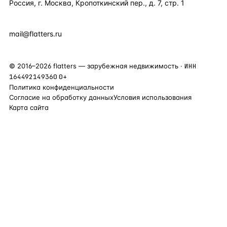
Россия, г. Москва, Кропоткинский пер., д. 7, стр. 1
+7 495 877 38 64
+90 531 589 95 88
mail@flatters.ru
©
2016
–
2026
flatters — зарубежная недвижимость ·
ИНН
164492149360
0+
Политика конфиденциальности
Согласие на обработку данных
Условия использования
Карта сайта