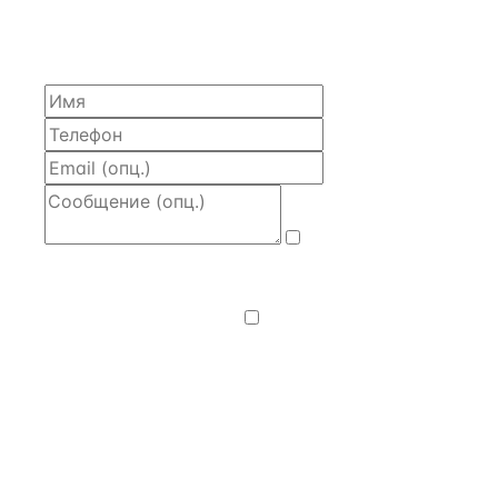
Расскажем по объекту, пришлём PDF с финансовой
моделью и контактом владельца — за 4 рабочих
часа.
Даю
согласие
на обработку и передачу персональных
данных
— на условиях
Политики
конфиденциальности
.
Хочу получать
новости, подборки объектов
и спецпредложения.
Получить расчёт