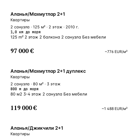
БЛИЗКО К МОРЮ
Аланья/Махмутлар 2+1
Квартиры
2 санузла · 125 м² · 2 этаж · 2010 г.
1,0 км до моря
125 m² 2 этаж 2 балкона 2 санузла Без мебели
97 000 €
~
776
EUR
/м²
БЛИЗКО К МОРЮ
Аланья/Махмутлар 2+1 дуплекс
Квартиры
2 санузла · 80 м² · 3 этаж
800 м до моря
80 м2 3-4 этаж 2 санузла Без мебели
119 000 €
~
1 488
EUR
/м²
БЛИЗКО К МОРЮ
Аланья/Джикчили 2+1
Квартиры