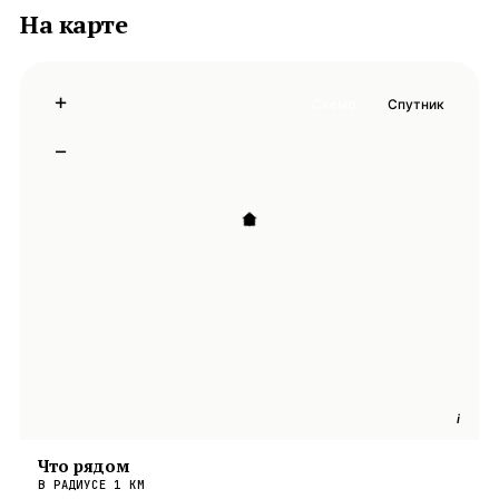
На карте
+
Схема
Спутник
−
i
Что рядом
В РАДИУСЕ
1
КМ