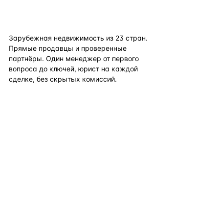
flat
ters
Зарубежная недвижимость из
23
стран.
Прямые продавцы и проверенные
партнёры. Один менеджер от первого
вопроса до ключей, юрист на каждой
сделке, без скрытых комиссий.
TELEGRAM
WHATSAPP
EMAIL
КАТАЛОГ ПО СТРАНАМ
ПОЛЕЗНОЕ
КОМПАНИЯ
КОНТАКТЫ