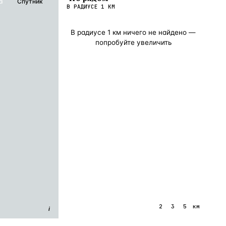
а
Спутник
В РАДИУСЕ
1
КМ
В радиусе
1
км ничего не найдено —
попробуйте увеличить
1
2
3
5
км
i