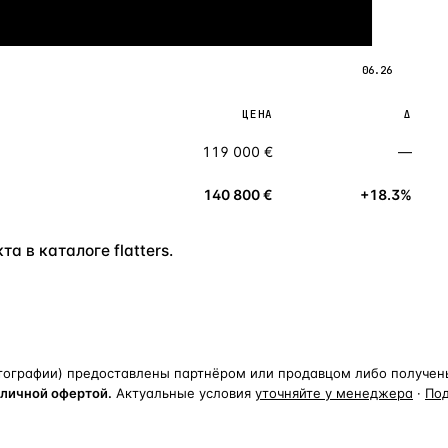
06.26
ЦЕНА
Δ
119 000 €
—
140 800 €
+18.3%
а в каталоге flatters.
тографии) предоставлены партнёром или продавцом либо получены 
бличной офертой.
Актуальные условия
уточняйте у менеджера
·
По