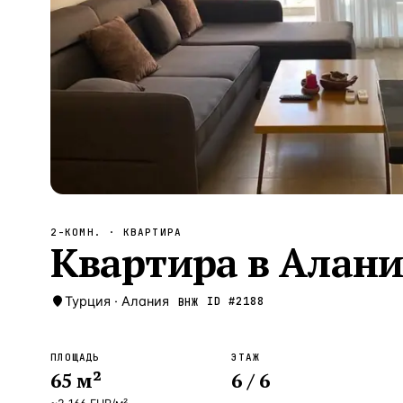
Алания
—
Локация
Бангкок
—
Локация
Новороссийск
—
Локация
Стамбул
—
Локация
Анталия
—
Локация
НАВИГАЦИЯ
ОТКРЫТЬ
ЗАКРЫТЬ
↑
↓
↵
ESC
2-КОМН.
· КВАРТИРА
Квартира в Алании
Турция
·
Алания
ID #
2188
ВНЖ
ПЛОЩАДЬ
ЭТАЖ
65
м²
6
/ 6