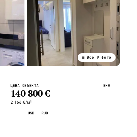
▦ Все
9
фото
ВСЕ НАПРАВЛЕНИЯ →
ЦЕНА ОБЪЕКТА
ВНЖ
140 800
€
2 166 €/м²
EUR
USD
RUB
Запросить просмотр