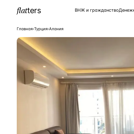
flat
ters
Каталог
ВНЖ и гражданство
Денеж
Главная
›
Турция
›
Алания
ПОПУЛЯРНЫЕ НАПРАВЛЕНИЯ
Турция
—
Страна
Россия
—
Страна
Испания
—
Страна
Кипр
—
Страна
Таиланд
—
Страна
Греция
—
Страна
Сочи
—
Локация