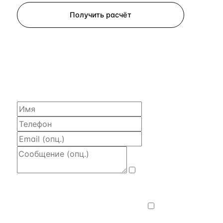
Получить расчёт
ЗАПРОСИТЬ РАСЧЁТ
Расскажем по объекту, пришлём PDF
с финансовой моделью и контактом владельца —
за 4 рабочих часа.
Даю
согласие на обработку и передачу
персональных данных
— на условиях
Политики конфиденциальности
.
Хочу
получать новости, подборки объектов