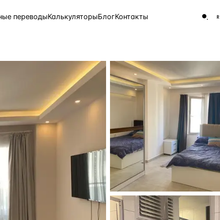
ные переводы
Калькуляторы
Блог
Контакты
ЧАСТО ИЩУТ
Турция
Россия
Испа
9 143 объекта
Греция
8 554 объекта
5 430 объектов
3 906 объектов
2 948 объектов
2 797 объектов
Россия · 3 920