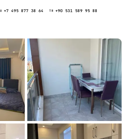
+7 495 877 38 64
+90 531 589 95 88
Звонок
RU
TR
Найти
ESC
ния
Кипр
Таиланд