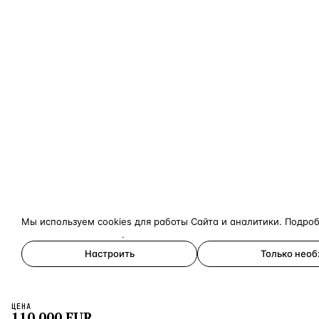
Мы используем cookies для работы Сайта и аналитики. Подро
конфиденциальности
.
Настроить
Только нео
Принять все
ЦЕНА
×
110 000
EUR