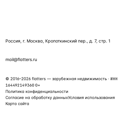
КОМПАНИЯ
КОНТАКТЫ
Россия, г. Москва, Кропоткинский пер., д. 7, стр. 1
+7 495 877 38 64
+90 531 589 95 88
mail@flatters.ru
©
2016
–
2026
flatters — зарубежная недвижимость ·
ИНН
164492149360
0+
Политика конфиденциальности
Согласие на обработку данных
Условия использования
Карта сайта