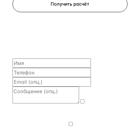
Получить расчёт
ЗАПРОСИТЬ РАСЧЁТ
Расскажем по объекту, пришлём PDF с финансовой
моделью и контактом владельца — за 4 рабочих
часа.
Даю
согласие
на обработку и передачу персональных
данных
— на условиях
Политики
конфиденциальности
.
Хочу получать
новости, подборки объектов
и спецпредложения.