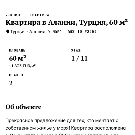
Бангкок
Таиланд · 2 1
—
Локация
2-КОМН.
· КВАРТИРА
Новороссийск
Квартира в Алании, Турция, 60 м²
Россия · 2 1
—
Локация
Стамбул
Турция
·
Алания
Турция · 2 0
ID #
2256
У МОРЯ
ВНЖ
—
Локация
Анталия
Турция · 1 8
—
Локация
ПЛОЩАДЬ
ЭТАЖ
60
м²
1
/ 11
ЧАСТО ИЩУТ
Турция
Россия
Испания
Кипр
Таиланд
Грец
~
1 833
EUR
/м²
СПАЛЕН
ВСЕ НАПРАВЛЕНИЯ →
2
Об объекте
Прекрасное предложение для тех, кто мечтает о
собственном жилье у моря! Квартира расположена