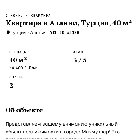
Бангкок
Таиланд · 2 1
—
Локация
2-КОМН.
· КВАРТИРА
Новороссийск
Квартира в Алании, Турция, 40 м²
Россия · 2 1
—
Локация
Стамбул
Турция
·
Алания
Турция · 2 0
ID #
2180
ВНЖ
—
Локация
Анталия
Турция · 1 8
—
Локация
ПЛОЩАДЬ
ЭТАЖ
40
м²
3
/ 5
ЧАСТО ИЩУТ
Турция
Россия
Испания
Кипр
Таиланд
Грец
~
4 400
EUR
/м²
СПАЛЕН
ВСЕ НАПРАВЛЕНИЯ →
2
Об объекте
Представляем вашему вниманию уникальный
объект недвижимости в городе Махмутлар! Это