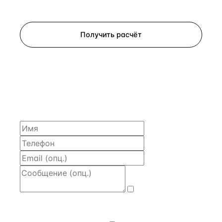
Запросить просмотр
Получить расчёт
ЗАПРОСИТЬ РАСЧЁТ
Расскажем по объекту, пришлём PDF с финансовой
моделью и контактом владельца — за 4 рабочих
часа.
Даю
согласие
на обработку и передачу персональных
данных
— на условиях
Политики