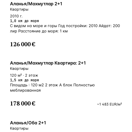
БЛИЗКО К МОРЮ
Аланья/Махмутлар 2+1
Квартиры
2010 г.
1,0 км до моря
С видом на море и горы Год постройки: 2010 Айдат: 200
лир Расстояние до моря: 1 км
126 000 €
БЛИЗКО К МОРЮ
Аланья/Махмутлар Квартира: 2+1
Квартиры
120 м² · 2 этаж
1,5 км до моря
Площадь : 120 м2 2 этаж А блок Полностью
меблированная
178 000 €
~
1 483
EUR
/м²
У МОРЯ
Аланья/Оба 2+1
Квартиры