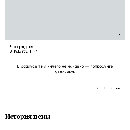
i
Что рядом
В РАДИУСЕ
1
КМ
В радиусе
1
км ничего не найдено — попробуйте
увеличить
1
2
3
5
км
История цены