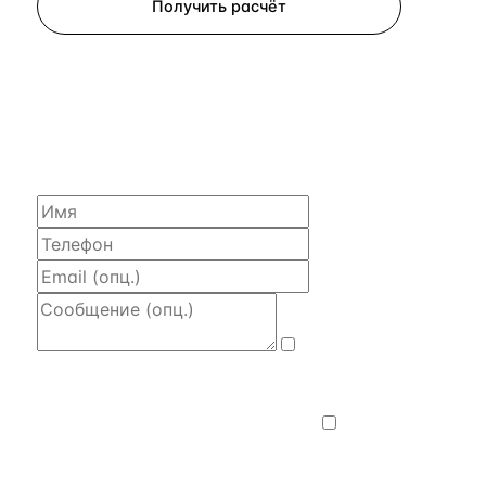
Получить расчёт
ЗАПРОСИТЬ РАСЧЁТ
Расскажем по объекту, пришлём PDF
с финансовой моделью и контактом владельца —
за 4 рабочих часа.
Даю
согласие на обработку и передачу
персональных данных
— на условиях
Политики конфиденциальности
.
Хочу
получать новости, подборки объектов
и спецпредложения.