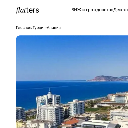
flat
ters
Каталог
ВНЖ и гражданство
Денеж
Главная
›
Турция
›
Алания
ПОПУЛЯРНЫЕ НАПРАВЛЕНИЯ
Турция
—
Страна
Россия
—
Страна
Испания
—
Страна
Кипр
—
Страна
Таиланд
—
Страна
Греция
—
Страна
Сочи
—
Локация