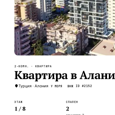
Алания
—
Локация
Бангкок
—
Локация
Новороссийск
—
Локация
Стамбул
—
Локация
Анталия
—
Локация
НАВИГАЦИЯ
ОТКРЫТЬ
ЗАКРЫТЬ
↑
↓
↵
ESC
2-КОМН.
· КВАРТИРА
Квартира в Алани
Турция
·
Алания
ID #
2152
У МОРЯ
ВНЖ
ЭТАЖ
СПАЛЕН
1
/ 8
2