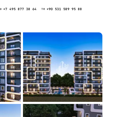
+7 495 877 38 64
+90 531 589 95 88
Звонок
RU
TR
Найти
ESC
ния
Кипр
Таиланд