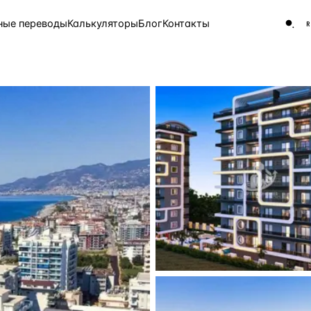
ные переводы
Калькуляторы
Блог
Контакты
ЧАСТО ИЩУТ
Турция
Россия
Испа
9 143 объекта
Греция
8 554 объекта
5 430 объектов
3 906 объектов
2 948 объектов
2 797 объектов
Россия · 3 920