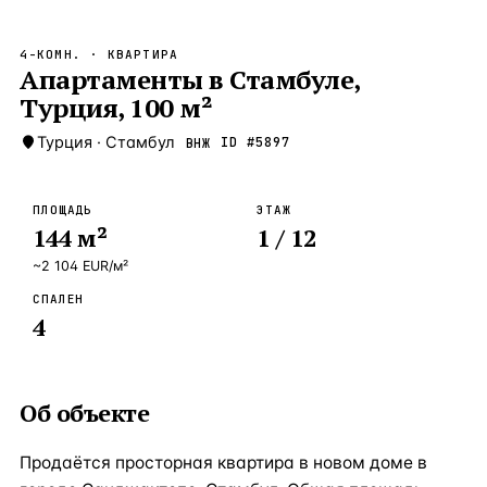
Бангкок
Таиланд · 2 1
—
Локация
4-КОМН.
· КВАРТИРА
Новороссийск
Апартаменты в Стамбуле,
Россия · 2 1
—
Локация
Турция, 100 м²
Стамбул
Турция · 2 0
—
Локация
Турция
·
Стамбул
ID #
5897
ВНЖ
Анталия
Турция · 1 8
—
Локация
ЧАСТО ИЩУТ
ПЛОЩАДЬ
ЭТАЖ
Турция
Россия
Испания
Кипр
Таиланд
Грец
144
м²
1
/ 12
~
2 104
EUR
/м²
ВСЕ НАПРАВЛЕНИЯ →
СПАЛЕН
4
Об объекте
Продаётся просторная квартира в новом доме в