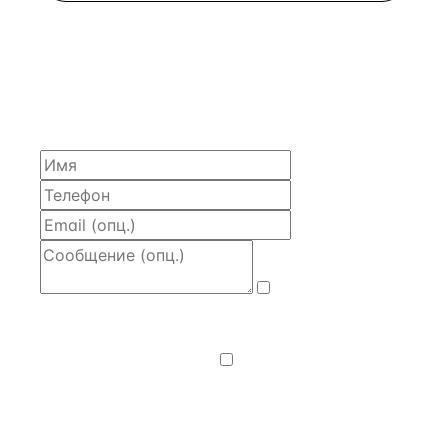
ЗАПРОСИТЬ РАСЧЁТ
Расскажем по объекту, пришлём PDF с финансовой
моделью и контактом владельца — за 4 рабочих
часа.
Даю
согласие
на обработку и передачу персональных
данных
— на условиях
Политики
конфиденциальности
.
Хочу получать
новости, подборки объектов
и спецпредложения.
Получить расчёт