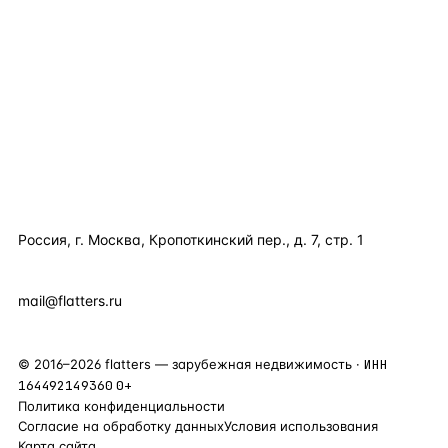
КАТАЛОГ ПО СТРАНАМ
ПОЛЕЗНОЕ
КОМПАНИЯ
КОНТАКТЫ
Россия, г. Москва, Кропоткинский пер., д. 7, стр. 1
+7 495 877 38 64
+90 531 589 95 88
mail@flatters.ru
©
2016
–
2026
flatters — зарубежная недвижимость ·
ИНН
164492149360
0+
Политика конфиденциальности
Согласие на обработку данных
Условия использования
Карта сайта