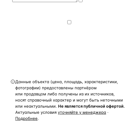
Даю
согласие
на обработку и передачу персональных
данных
— на условиях
Политики
конфиденциальности
.
Хочу получать
новости, подборки объектов
и спецпредложения.
Получить расчёт
Данные объекта (цена, площадь, характеристики,
фотографии) предоставлены партнёром
или продавцом либо получены из их источников,
носят справочный характер и могут быть неточными
или неактуальными.
Не является публичной офертой.
Актуальные условия
уточняйте у менеджера
·
Подробнее
.