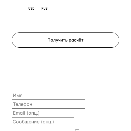
EUR
USD
RUB
Запросить просмотр
Получить расчёт
ЗАПРОСИТЬ РАСЧЁТ
Расскажем по объекту, пришлём PDF с финансовой
моделью и контактом владельца — за 4 рабочих
часа.