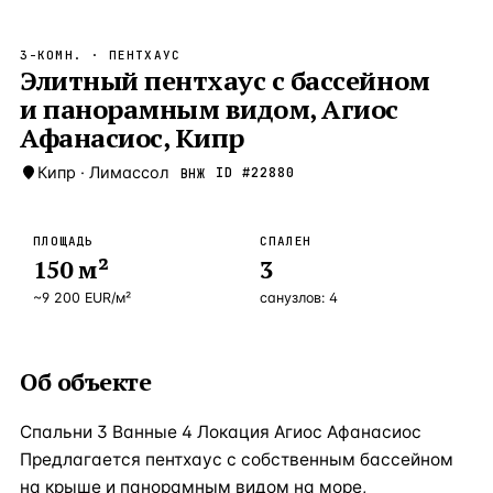
Бангкок
Таиланд · 2 1
—
Локация
3-КОМН.
· ПЕНТХАУС
Новороссийск
Элитный пентхаус с бассейном
Россия · 2 1
—
Локация
и панорамным видом, Агиос
Стамбул
Турция · 2 0
—
Локация
Афанасиос, Кипр
Анталия
Турция · 1 8
—
Локация
Кипр
·
Лимассол
ID #
22880
ВНЖ
ЧАСТО ИЩУТ
Турция
Россия
Испания
Кипр
Таиланд
Грец
ПЛОЩАДЬ
СПАЛЕН
150
м²
3
ВСЕ НАПРАВЛЕНИЯ →
~
9 200
EUR
/м²
санузлов:
4
Об объекте
Спальни 3 Ванные 4 Локация Агиос Афанасиос
Предлагается пентхаус с собственным бассейном
на крыше и панорамным видом на море,