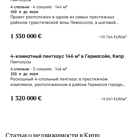
4
спальни
· 4 санузла · 144 м²
450 м до моря
Проект расположен в одном из самых престижных
районов туристической зоны Лимассола, в шаговой
доступности от моря и известного эвкалиптового парка
Дасуди с его великолепными песчаными пляжами,
1 550 000 €
~
10 764
EUR
/м²
ресторанами, кафе и детской площадкой. Удобное
месторасположение комплекса с живописным
окружением и близость городской инфраструктуры
У МОРЯ
обеспечат уют и комфорт для семейного проживания
4-комнатный пентхаус 146 м² в Гермасойе, Кипр
и отдыха. Пентхаусы располагают частными террасами
Пентхаусы
на крыше с собственными бассейнами.
4
спальни
· 3 санузла · 146 м²
150 м до моря
Роскошный 4-спальный пентхаус в престижном
комплексе, расположенном в районе Гермасоя города
Лимассола. состоит всего из 23 элитных апартаментов
и располагается лишь в 150 метрах от песчаных пляжей
1 320 000 €
~
9 041
EUR
/м²
парка Дасуди и всех удобств города. Внутренняя
инфраструктура предлагает бассейн, тренажерный зал,
сауну, крытую парковку и контролируемый вход.
В строительстве используется высочайшее качество
отделочных материалов. Спецификация отделки
апартаментов включает в себя высокие потолки,
Статьи о
недвижимости в Кипр
большие крытые балконы и условия для системы