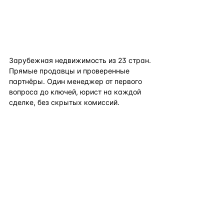
flat
ters
Зарубежная недвижимость из
23
стран.
Прямые продавцы и проверенные
партнёры. Один менеджер от первого
вопроса до ключей, юрист на каждой
сделке, без скрытых комиссий.
TELEGRAM
WHATSAPP
EMAIL
КАТАЛОГ ПО СТРАНАМ
ПОЛЕЗНОЕ
КОМПАНИЯ