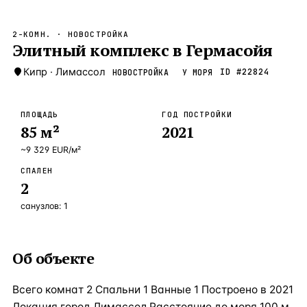
Бангкок
Таиланд · 2 1
—
Локация
2-КОМН.
· НОВОСТРОЙКА
Новороссийск
Элитный комплекс в Гермасойя
Россия · 2 1
—
Локация
Стамбул
Кипр
·
Лимассол
Турция · 2 0
ID #
22824
НОВОСТРОЙКА
У МОРЯ
—
Локация
Анталия
Турция · 1 8
—
Локация
ПЛОЩАДЬ
ГОД ПОСТРОЙКИ
85
м²
2021
ЧАСТО ИЩУТ
Турция
Россия
Испания
Кипр
Таиланд
Грец
~
9 329
EUR
/м²
СПАЛЕН
ВСЕ НАПРАВЛЕНИЯ →
2
санузлов:
1
Об объекте
Всего комнат 2 Спальни 1 Ванные 1 Построено в 2021
Локация город Лимассол Расстояние до моря 100 м