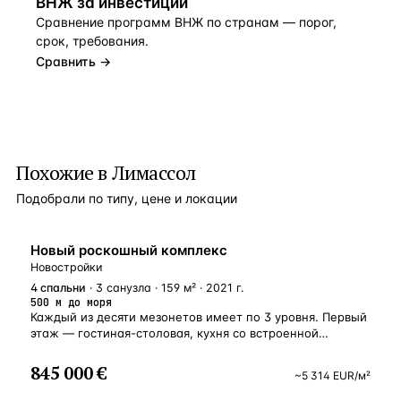
ВНЖ за инвестиции
Сравнение программ ВНЖ по странам — порог,
срок, требования.
Сравнить →
Похожие в Лимассол
Подобрали по типу, цене и локации
НОВОСТРОЙКА
Новый роскошный комплекс
Новостройки
4
спальни
· 3 санузла · 159 м² · 2021 г.
500 м до моря
Каждый из десяти мезонетов имеет по 3 уровня. Первый
этаж — гостиная-столовая, кухня со встроенной
современной мебелью и гостевой санузел
с установленной сантехникой. Раздвижные окна и двери
845 000 €
~
5 314
EUR
/м²
выводят на личную террасу с небольшим вечно зеленым
садиком. На втором этаже расположены 2 спальни,