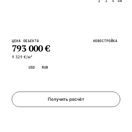
1
2
3
5
км
ЦЕНА ОБЪЕКТА
НОВОСТРОЙКА
793 000
€
9 329 €/м²
EUR
USD
RUB
Запросить просмотр
Получить расчёт
ЗАПРОСИТЬ РАСЧЁТ
Расскажем по объекту, пришлём PDF с финансовой