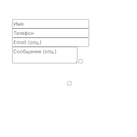
моделью и контактом владельца — за 4 рабочих
часа.
Даю
согласие
на обработку и передачу персональных
данных
— на условиях
Политики
конфиденциальности
.
Хочу получать
новости, подборки объектов
и спецпредложения.
Получить расчёт