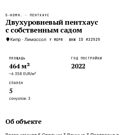
Бангкок
Таиланд · 2 1
—
Локация
5-КОМН.
· ПЕНТХАУС
Новороссийск
Двухуровневый пентхаус
Россия · 2 1
—
Локация
с собственным садом
Стамбул
Турция · 2 0
—
Локация
Кипр
·
Лимассол
ID #
22525
У МОРЯ
ВНЖ
Анталия
Турция · 1 8
—
Локация
ЧАСТО ИЩУТ
ПЛОЩАДЬ
ГОД ПОСТРОЙКИ
Турция
Россия
Испания
Кипр
Таиланд
Грец
464
м²
2022
~
6 358
EUR
/м²
ВСЕ НАПРАВЛЕНИЯ →
СПАЛЕН
5
санузлов:
3
Об объекте