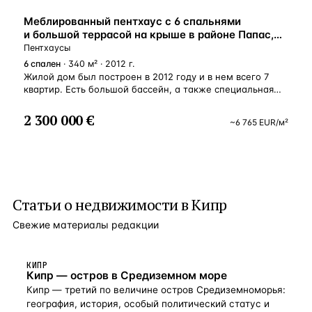
ВНЖ
Меблированный пентхаус с 6 спальнями
и большой террасой на крыше в районе Папас,
Лимассол, Кипр
Пентхаусы
6
спален
· 340 м² · 2012 г.
Жилой дом был построен в 2012 году и в нем всего 7
квартир. Есть большой бассейн, а также специальная
зона для гриля только для жителей этого дома. Пентхаус
продается со всей мебелью и оборудованием! Пентхаус
2 300 000 €
~
6 765
EUR
/м²
имеет 6 спален, просторную гостиную и отдельную
кухню. Также есть прямой выход на частную террасу
на крыше площадью 70 м² с террасой и летней кухней,
где установлена ​​знаменитая печь для барбекю «EGG».
Дизайн пентхауса выполнен с использованием только
эксклюзивных материалов, таких как тиковое дерево,
Статьи о
недвижимости в Кипр
оникс и кориан. Есть встроенное освещение,
встроенные шкафы и мебель, изготовленная на заказ.
Свежие материалы редакции
Шторы во всем пентхаусе выполнены из 100% хлопка
драгоценных итальянских тканей. Расположен недалеко
от центра Лимассола в районе Папас. Это спокойный
и престижный жилой район с развитой
КИПР
Кипр — остров в Средиземном море
инфраструктурой. Здание находится недалеко от моря,
но не прямо на главной дороге, соединяющей центр
Кипр — третий по величине остров Средиземноморья:
Лимассола с другими районами и городами.
география, история, особый политический статус и