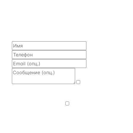
ЗАПРОСИТЬ РАСЧЁТ
Расскажем по объекту, пришлём PDF с финансовой
моделью и контактом владельца — за 4 рабочих
часа.
Даю
согласие
на обработку и передачу персональных
данных
— на условиях
Политики
конфиденциальности
.
Хочу получать
новости, подборки объектов
и спецпредложения.
Получить расчёт