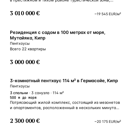
в престижном и тихом районе туристической зоны,
примерно в 500 метрах от моря. Вокруг комплекса
также расположены красивые и просторные парковые
3 010 000 €
~
19 545
EUR
/м²
зоны для прогулок. ОСНОВНЫЕ ПРЕИМУЩЕСТВА: —
знаковый архитектурный проект одного из ведущих
лондонских бюро; — 500 метров от песчаных пляжей
ВНЖ
и инфраструктуры популярного туристического района
Резиденция с садом в 100 метрах от моря,
Лимассола; — внутренняя инфраструктура: открытый
Мутайяка, Кипр
бассейн, тренажерный зал, сауна, крытая парковка,
Пентхаусы
большие ландшафтные сады; просторные балконы
Всего 22 квартиры
с частными зелеными насаждениями; — пентхаусы
с частными бассейнами; — высокие потолки (3.15 м); —
3 000 000 €
высококачественные материалы отделки (паркет,
высокие двери 2.4 м, сейфовые входные двери, термо-
алюминиевые оконные рамы, качественная встроенная
мебель, сантехника); — водяной подогрев полов и VRV
У МОРЯ
3-комнатный пентхаус 114 м² в Гермасойе, Кипр
кондиционирование.
Пентхаусы
3
спальни
· 3 санузла · 114 м²
500 м до моря
Потрясающий жилой комплекс, состоящий из мезонетов
и апартаментов, расположенный в нескольких минутах
ходьбы от пляжа в районе Потамос Гермасойя
в Лимассоле.
2 300 000 €
~
20 175
EUR
/м²