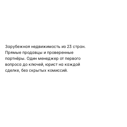
flat
ters
Зарубежная недвижимость из
23
стран.
Прямые продавцы и проверенные
партнёры. Один менеджер от первого
вопроса до ключей, юрист на каждой
сделке, без скрытых комиссий.
TELEGRAM
WHATSAPP
EMAIL
КАТАЛОГ ПО СТРАНАМ
ПОЛЕЗНОЕ
КОМПАНИЯ