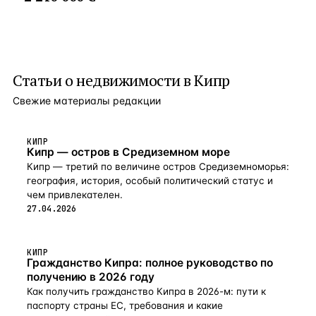
комнатами, очень современен, привлекателен
и оборудована кондиционерами. Во дворе есть большой
и построен по самым высоким стандартам. Вилла
частный бассейн, зона отдыха и зона для барбекю, сад
находится в тихой сельской местности, и удобно
ухоженный, со высокими деревьями и украшен цветами.
расположен по отношению к Лимассолу −10 минут езды
В собственности есть подвал, 3 кладовые, крытая
до центра, и аэропорта Ларнаки — 30 минут езды.
и открытая парковки. Расположение: 14 км до моря 1 км
Расстоя
Статьи о
до всех удобств 10 км до центра Лимассола 60 км
недвижимости в Кипр
до международного аэропорта Ларнаки 60 км до гольф
Свежие материалы редакции
-клуба Minthis Hills
КИПР
Кипр — остров в Средиземном море
Кипр — третий по величине остров Средиземноморья:
география, история, особый политический статус и
чем привлекателен.
27.04.2026
КИПР
Гражданство Кипра: полное руководство по
получению в 2026 году
Как получить гражданство Кипра в 2026-м: пути к
паспорту страны ЕС, требования и какие