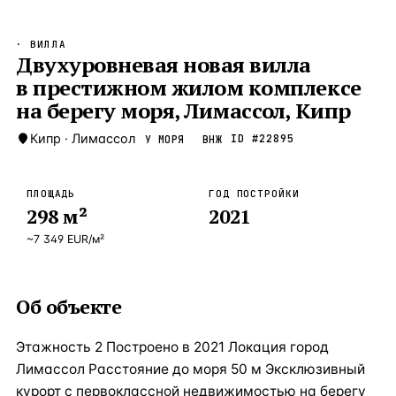
Бангкок
Таиланд · 2 1
—
Локация
· ВИЛЛА
Новороссийск
Двухуровневая новая вилла
Россия · 2 1
—
Локация
в престижном жилом комплексе
Стамбул
Турция · 2 0
—
Локация
на берегу моря, Лимассол, Кипр
Анталия
Турция · 1 8
—
Локация
Кипр
·
Лимассол
ID #
22895
У МОРЯ
ВНЖ
ЧАСТО ИЩУТ
Турция
Россия
Испания
Кипр
Таиланд
Грец
ПЛОЩАДЬ
ГОД ПОСТРОЙКИ
298
м²
2021
ВСЕ НАПРАВЛЕНИЯ →
~
7 349
EUR
/м²
Об объекте
Этажность 2 Построено в 2021 Локация город
Лимассол Расстояние до моря 50 м Эксклюзивный
курорт с первоклассной недвижимостью на берегу