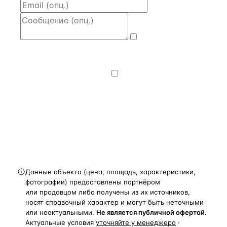
Даю
согласие
на обработку и передачу персональных
данных
— на условиях
Политики
конфиденциальности
.
Хочу получать
новости, подборки объектов
и спецпредложения.
Получить расчёт
Данные объекта (цена, площадь, характеристики,
фотографии) предоставлены партнёром
или продавцом либо получены из их источников,
носят справочный характер и могут быть неточными
или неактуальными.
Не является публичной офертой.
Актуальные условия
уточняйте у менеджера
·