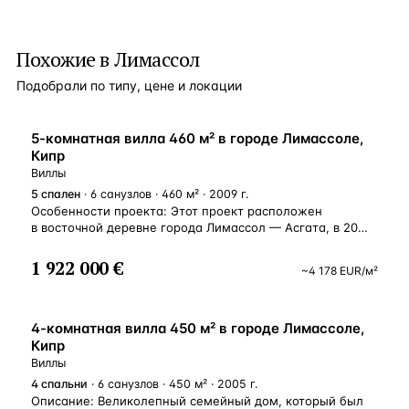
Похожие в Лимассол
Подобрали по типу, цене и локации
ВНЖ
5-комнатная вилла 460 м² в городе Лимассоле,
Кипр
Виллы
5
спален
· 6 санузлов · 460 м² · 2009 г.
Особенности проекта: Этот проект расположен
в восточной деревне города Лимассол — Асгата, в 20
минутах езды от центра города и в 15 минутах
от ближайшего муниципального пляжа. Живописная
1 922 000 €
~
4 178
EUR
/м²
деревня расположена на высоте 190 метров над
уровнем моря, и ее окружают прекрасные горы:
Коккинес, Вуппа, Терацотос и Монодентари. Район
ВНЖ
Асгата состоит из умбры и известковой почвы, которая
4-комнатная вилла 450 м² в городе Лимассоле,
в основном используется для выращивания различных
Кипр
овощей, бобовых, картофеля, маслин, плодов рожкового
Виллы
дерева, миндаля и гранатов. На западе, севере
4
спальни
· 6 санузлов · 450 м² · 2005 г.
и северо-востоке произрастают оливковые деревья,
Описание: Великолепный семейный дом, который был
рожковые деревья, а также сосны. Асгата всегда