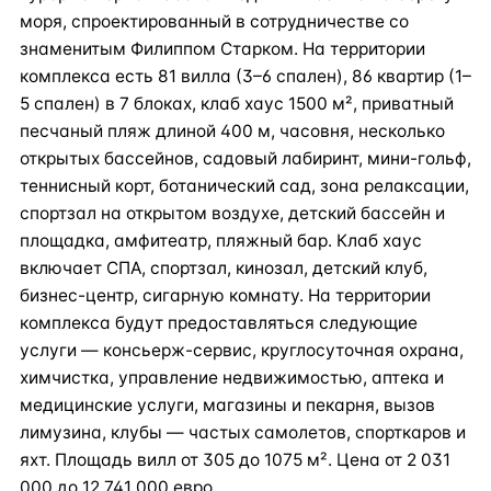
моря, спроектированный в сотрудничестве со
знаменитым Филиппом Старком. На территории
комплекса есть 81 вилла (3–6 спален), 86 квартир (1–
5 спален) в 7 блоках, клаб хаус 1500 м², приватный
песчаный пляж длиной 400 м, часовня, несколько
открытых бассейнов, садовый лабиринт, мини-гольф,
теннисный корт, ботанический сад, зона релаксации,
спортзал на открытом воздухе, детский бассейн и
площадка, амфитеатр, пляжный бар. Клаб хаус
включает СПА, спортзал, кинозал, детский клуб,
бизнес-центр, сигарную комнату. На территории
комплекса будут предоставляться следующие
услуги — консьерж-сервис, круглосуточная охрана,
химчистка, управление недвижимостью, аптека и
медицинские услуги, магазины и пекарня, вызов
лимузина, клубы — частых самолетов, спорткаров и
яхт. Площадь вилл от 305 до 1075 м². Цена от 2 031
000 до 12 741 000 евро.