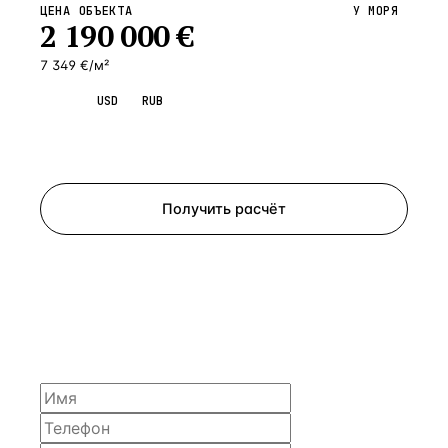
ЦЕНА ОБЪЕКТА
У МОРЯ
2 190 000
€
7 349 €/м²
EUR
USD
RUB
Запросить просмотр
Получить расчёт
ЗАПРОСИТЬ РАСЧЁТ
Расскажем по объекту, пришлём PDF с финансовой
моделью и контактом владельца — за 4 рабочих
часа.