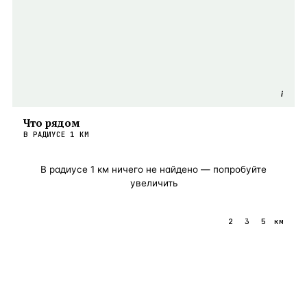
i
Что рядом
В РАДИУСЕ
1
КМ
В радиусе
1
км ничего не найдено — попробуйте
увеличить
1
2
3
5
км