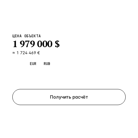
ЦЕНА ОБЪЕКТА
1 979 000
$
≈ 1 724 469 €
USD
EUR
RUB
Запросить просмотр
Получить расчёт
ЗАПРОСИТЬ РАСЧЁТ
Расскажем по объекту, пришлём PDF с финансовой
моделью и контактом владельца — за 4 рабочих