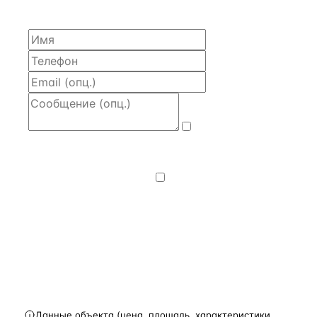
часа.
Даю
согласие
на обработку и передачу персональных
данных
— на условиях
Политики
конфиденциальности
.
Хочу получать
новости, подборки объектов
и спецпредложения.
Получить расчёт
Данные объекта (цена, площадь, характеристики,