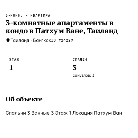
Бангкок
Таиланд · 2 1
—
Локация
3-КОМН.
· КВАРТИРА
Новороссийск
3-комнатные апартаменты в
Россия · 2 1
—
Локация
кондо в Патхум Ване, Таиланд
Стамбул
Турция · 2 0
—
Локация
Таиланд
·
Бангкок
ID #
24229
Анталия
Турция · 1 8
—
Локация
ЧАСТО ИЩУТ
ЭТАЖ
СПАЛЕН
Турция
Россия
Испания
Кипр
Таиланд
Грец
1
3
санузлов:
3
ВСЕ НАПРАВЛЕНИЯ →
Об объекте
Спальни 3 Ванные 3 Этаж 1 Локация Патхум Ван