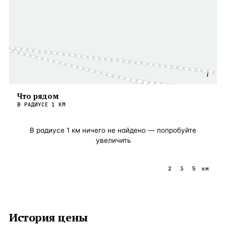
i
Что рядом
В РАДИУСЕ
1
КМ
В радиусе
1
км ничего не найдено — попробуйте
увеличить
1
2
3
5
км
История цены