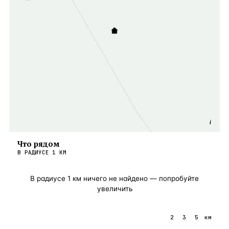
i
Что рядом
В РАДИУСЕ
1
КМ
В радиусе
1
км ничего не найдено — попробуйте
увеличить
1
2
3
5
км