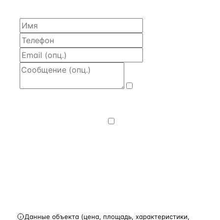
часа.
Даю
согласие
на обработку и передачу персональных
данных
— на условиях
Политики
конфиденциальности
.
Хочу получать
новости, подборки объектов
и спецпредложения.
Получить расчёт
Данные объекта (цена, площадь, характеристики,