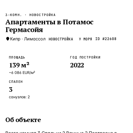
Бангкок
Таиланд · 2 1
—
Локация
3-КОМН.
· НОВОСТРОЙКА
Новороссийск
Апартаменты в Потамос
Россия · 2 1
—
Локация
Гермасойя
Стамбул
Турция · 2 0
—
Локация
Кипр
·
Лимассол
ID #
22608
НОВОСТРОЙКА
У МОРЯ
Анталия
Турция · 1 8
—
Локация
ЧАСТО ИЩУТ
ПЛОЩАДЬ
ГОД ПОСТРОЙКИ
Турция
Россия
Испания
Кипр
Таиланд
Грец
139
м²
2022
~
6 086
EUR
/м²
ВСЕ НАПРАВЛЕНИЯ →
СПАЛЕН
3
санузлов:
2
Об объекте