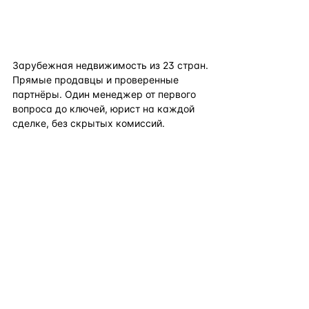
flat
ters
Зарубежная недвижимость из
23
стран.
Прямые продавцы и проверенные
партнёры. Один менеджер от первого
вопроса до ключей, юрист на каждой
сделке, без скрытых комиссий.
TELEGRAM
WHATSAPP
EMAIL
КАТАЛОГ ПО СТРАНАМ
ПОЛЕЗНОЕ
КОМПАНИЯ
КОНТАКТЫ