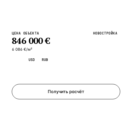
ЦЕНА ОБЪЕКТА
НОВОСТРОЙКА
846 000
€
6 086 €/м²
EUR
USD
RUB
Запросить просмотр
Получить расчёт
ЗАПРОСИТЬ РАСЧЁТ
Расскажем по объекту, пришлём PDF с финансовой
моделью и контактом владельца — за 4 рабочих