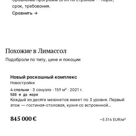
срок, требования.
Сравнить →
Похожие в Лимассол
Подобрали по типу, цене и локации
НОВОСТРОЙКА
Новый роскошный комплекс
Новостройки
4
спальни
· 3 санузла · 159 м² · 2021 г.
500 м до моря
Каждый из десяти мезонетов имеет по 3 уровня. Первый
этаж — гостиная-столовая, кухня со встроенной
современной мебелью и гостевой санузел
с установленной сантехникой. Раздвижные окна и двери
845 000 €
~
5 314
EUR
/м²
выводят на личную террасу с небольшим вечно зеленым
садиком. На втором этаже расположены 2 спальни,
с удобными встроенными шкафами и ванной комнатой.