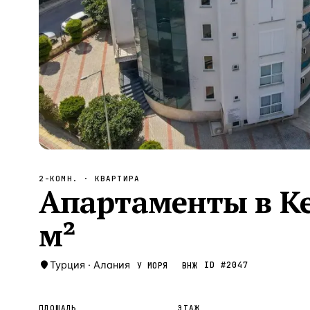
Алания
—
Локация
Бангкок
—
Локация
Новороссийск
—
Локация
Стамбул
—
Локация
Анталия
—
Локация
НАВИГАЦИЯ
ОТКРЫТЬ
ЗАКРЫТЬ
↑
↓
↵
ESC
2-КОМН.
· КВАРТИРА
Апартаменты в Кес
м²
Турция
·
Алания
ID #
2047
У МОРЯ
ВНЖ
ПЛОЩАДЬ
ЭТАЖ