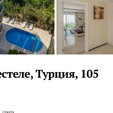
Турция · 2 556
Таиланд · 2 172
Россия · 2 106
Турция · 2 092
Турция · 1 810
теле, Турция, 105
СПАЛЕН