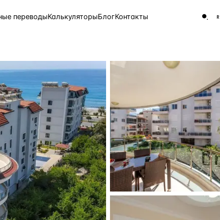
ные переводы
Калькуляторы
Блог
Контакты
ЧАСТО ИЩУТ
Турция
Россия
Испа
9 143 объекта
Греция
8 554 объекта
5 430 объектов
3 906 объектов
2 948 объектов
2 797 объектов
Россия · 3 920