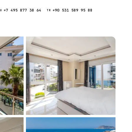
+7 495 877 38 64
+90 531 589 95 88
Звонок
RU
TR
Найти
ESC
ния
Кипр
Таиланд