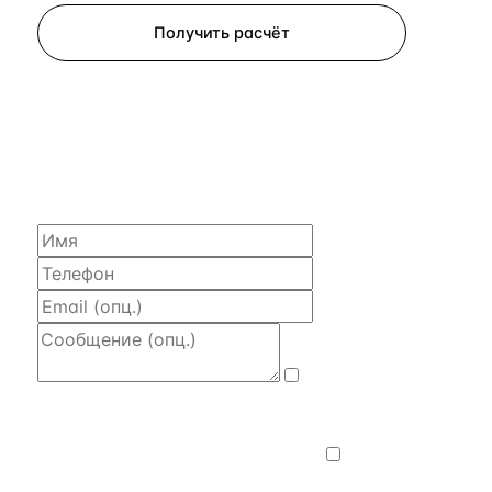
Получить расчёт
ЗАПРОСИТЬ РАСЧЁТ
Расскажем по объекту, пришлём PDF
с финансовой моделью и контактом владельца —
за 4 рабочих часа.
Даю
согласие на обработку и передачу
персональных данных
— на условиях
Политики конфиденциальности
.
Хочу
получать новости, подборки объектов