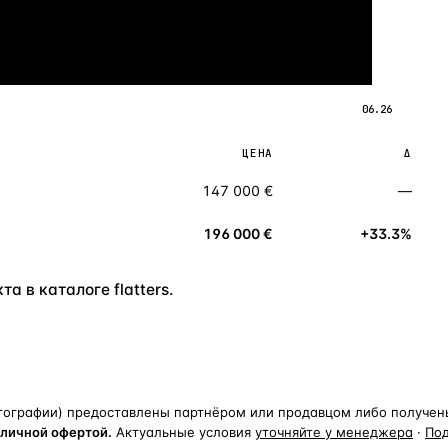
06.26
ЦЕНА
Δ
147 000 €
—
196 000 €
+33.3%
а в каталоге flatters.
тографии) предоставлены партнёром или продавцом либо получены 
бличной офертой.
Актуальные условия
уточняйте у менеджера
·
По