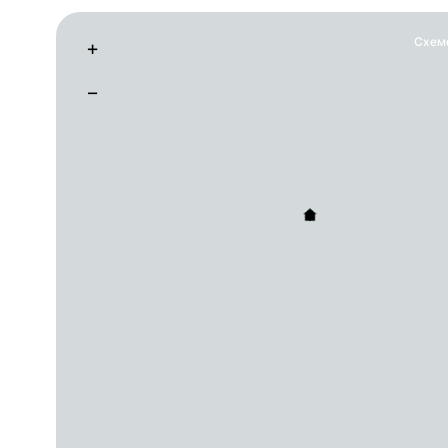
Схем
+
−