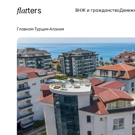
flat
ters
Каталог
ВНЖ и гражданство
Денеж
Главная
›
Турция
›
Алания
ПОПУЛЯРНЫЕ НАПРАВЛЕНИЯ
Турция
—
Страна
Россия
—
Страна
Испания
—
Страна
Кипр
—
Страна
Таиланд
—
Страна
Греция
—
Страна
Сочи
—
Локация