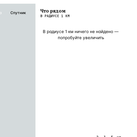
Что рядом
а
Спутник
В РАДИУСЕ
1
КМ
В радиусе
1
км ничего не найдено —
попробуйте увеличить
1
2
3
5
км