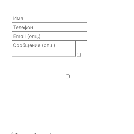
часа.
Даю
согласие
на обработку и передачу персональных
данных
— на условиях
Политики
конфиденциальности
.
Хочу получать
новости, подборки объектов
и спецпредложения.
Получить расчёт