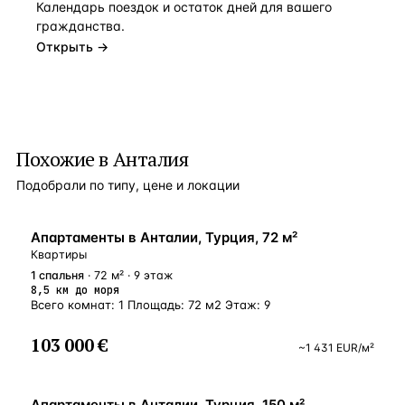
Календарь поездок и остаток дней для вашего
гражданства.
Открыть →
Похожие в Анталия
Подобрали по типу, цене и локации
ВНЖ
Апартаменты в Анталии, Турция, 72 м²
Квартиры
1
спальня
· 72 м² · 9 этаж
8,5 км до моря
Всего комнат: 1 Площадь: 72 м2 Этаж: 9
103 000 €
~
1 431
EUR
/м²
У МОРЯ
Апартаменты в Анталии, Турция, 150 м²