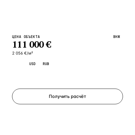
ЦЕНА ОБЪЕКТА
ВНЖ
111 000
€
2 056 €/м²
EUR
USD
RUB
Запросить просмотр
Получить расчёт
ЗАПРОСИТЬ РАСЧЁТ
Расскажем по объекту, пришлём PDF с финансовой
моделью и контактом владельца — за 4 рабочих