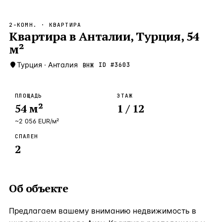
Бангкок
Таиланд · 2 1
—
Локация
2-КОМН.
· КВАРТИРА
Новороссийск
Квартира в Анталии, Турция, 54
Россия · 2 1
—
Локация
м²
Стамбул
Турция · 2 0
—
Локация
Турция
·
Анталия
ID #
3603
ВНЖ
Анталия
Турция · 1 8
—
Локация
ЧАСТО ИЩУТ
ПЛОЩАДЬ
ЭТАЖ
Турция
Россия
Испания
Кипр
Таиланд
Грец
54
м²
1
/ 12
~
2 056
EUR
/м²
ВСЕ НАПРАВЛЕНИЯ →
СПАЛЕН
2
Об объекте
Предлагаем вашему вниманию недвижимость в