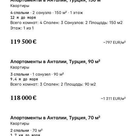
Квартиры
4
спальни
· 2 санузла · 150 м² · 1 этаж
12 м до моря
Всего комнат: 4 Спален: 3 Санузлов: 2 Площадь: 150 м2
Этаж: 1 из 1
119 500 €
~
797
EUR
/м²
У МОРЯ
Апартаменты в Анталии, Турция, 90 м²
Квартиры
3
спальни
· 1 санузел · 90 м²
9.4 м до моря
Всего комнат: 3 Спален: 2 Площадь: 90 м2
118 000 €
~
1 311
EUR
/м²
ВНЖ
Апартаменты в Анталии, Турция, 70 м²
Квартиры
2
спальни
· 70 м²
1,7 км до моря