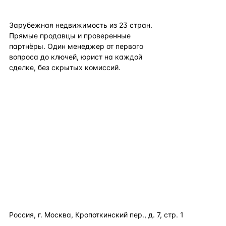
flat
ters
Зарубежная недвижимость из
23
стран.
Прямые продавцы и проверенные
партнёры. Один менеджер от первого
вопроса до ключей, юрист на каждой
сделке, без скрытых комиссий.
TELEGRAM
WHATSAPP
EMAIL
КАТАЛОГ ПО СТРАНАМ
ПОЛЕЗНОЕ
КОМПАНИЯ
КОНТАКТЫ
Россия, г. Москва, Кропоткинский пер., д. 7, стр. 1
+7 495 877 38 64