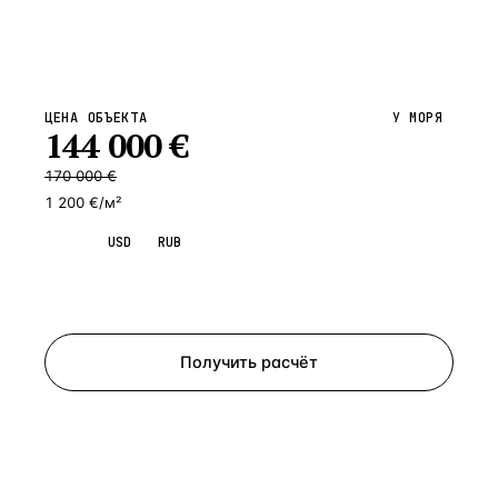
ЦЕНА ОБЪЕКТА
У МОРЯ
144 000
€
170 000
€
1 200 €/м²
EUR
USD
RUB
Запросить просмотр
Получить расчёт
ЗАПРОСИТЬ РАСЧЁТ
Расскажем по объекту, пришлём PDF с финансовой