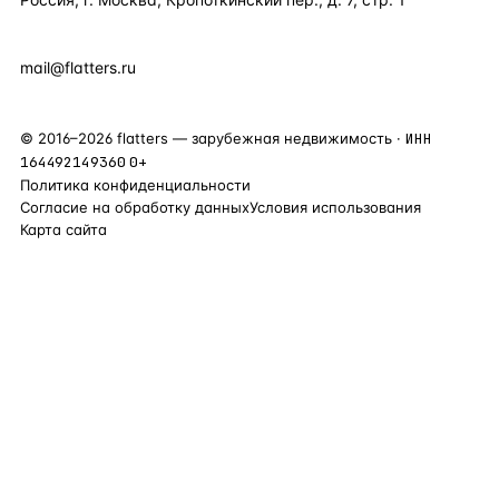
+7 495 877 38 64
+90 531 589 95 88
mail@flatters.ru
©
2016
–
2026
flatters — зарубежная недвижимость ·
ИНН
164492149360
0+
Политика конфиденциальности
Согласие на обработку данных
Условия использования
Карта сайта