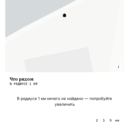
i
Что рядом
В РАДИУСЕ
1
КМ
В радиусе
1
км ничего не найдено — попробуйте
увеличить
1
2
3
5
км