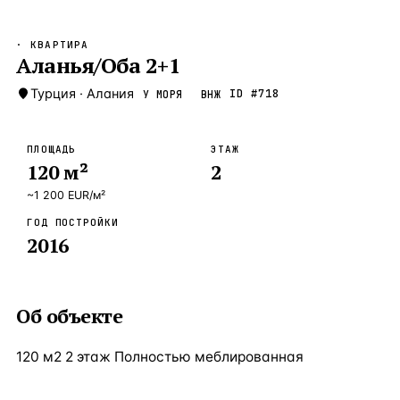
Бангкок
Таиланд · 2 1
—
Локация
· КВАРТИРА
Новороссийск
Аланья/Оба 2+1
Россия · 2 1
—
Локация
Стамбул
Турция
·
Алания
Турция · 2 0
ID #
718
У МОРЯ
ВНЖ
—
Локация
Анталия
Турция · 1 8
—
Локация
ПЛОЩАДЬ
ЭТАЖ
120
м²
2
ЧАСТО ИЩУТ
Турция
Россия
Испания
Кипр
Таиланд
Грец
~
1 200
EUR
/м²
ГОД ПОСТРОЙКИ
ВСЕ НАПРАВЛЕНИЯ →
2016
Об объекте
120 м2 2 этаж Полностью меблированная