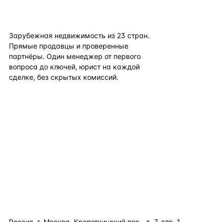
flat
ters
Зарубежная недвижимость из
23
стран.
Прямые продавцы и проверенные
партнёры. Один менеджер от первого
вопроса до ключей, юрист на каждой
сделке, без скрытых комиссий.
TELEGRAM
WHATSAPP
EMAIL
КАТАЛОГ ПО СТРАНАМ
ПОЛЕЗНОЕ
КОМПАНИЯ
КОНТАКТЫ
Россия, г. Москва, Кропоткинский пер., д. 7, стр. 1