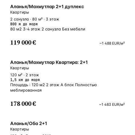
БЛИЗКО К МОРЮ
Аланья/Махмутлар 2+1 дуплекс
Квартиры
2 санузла · 80 м² · 3 этаж
800 м до моря
80 м2 3-4 этаж 2 санузла Без мебели
119 000 €
~
1 488
EUR
/м²
БЛИЗКО К МОРЮ
Аланья/Махмутлар Квартира: 2+1
Квартиры
120 м² · 2 этаж
1,5 км до моря
Площадь : 120 м2 2 этаж А блок Полностью
меблированная
178 000 €
~
1 483
EUR
/м²
У МОРЯ
Аланья/Оба 2+1
Квартиры