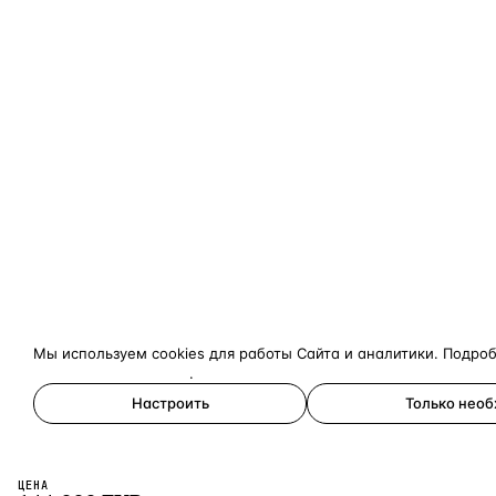
Мы используем cookies для работы Сайта и аналитики. Подро
конфиденциальности
.
Настроить
Только нео
Принять все
ЦЕНА
×