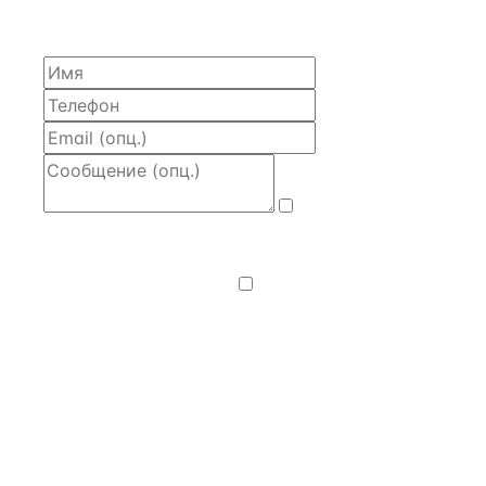
моделью и контактом владельца — за 4 рабочих
часа.
Даю
согласие
на обработку и передачу персональных
данных
— на условиях
Политики
конфиденциальности
.
Хочу получать
новости, подборки объектов
и спецпредложения.
Получить расчёт