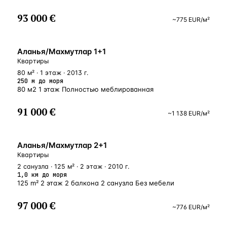
93 000 €
~
775
EUR
/м²
У МОРЯ
Аланья/Махмутлар 1+1
Квартиры
80 м² · 1 этаж · 2013 г.
250 м до моря
80 м2 1 этаж Полностью меблированная
91 000 €
~
1 138
EUR
/м²
БЛИЗКО К МОРЮ
Аланья/Махмутлар 2+1
Квартиры
2 санузла · 125 м² · 2 этаж · 2010 г.
1,0 км до моря
125 m² 2 этаж 2 балкона 2 санузла Без мебели
97 000 €
~
776
EUR
/м²