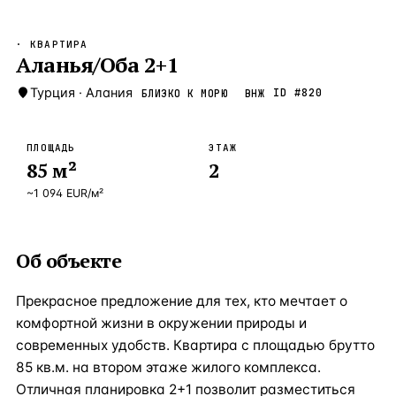
Бангкок
Таиланд · 2 1
—
Локация
· КВАРТИРА
Новороссийск
Аланья/Оба 2+1
Россия · 2 1
—
Локация
Стамбул
Турция
·
Алания
Турция · 2 0
ID #
820
БЛИЗКО К МОРЮ
ВНЖ
—
Локация
Анталия
Турция · 1 8
—
Локация
ПЛОЩАДЬ
ЭТАЖ
85
м²
2
ЧАСТО ИЩУТ
Турция
Россия
Испания
Кипр
Таиланд
Грец
~
1 094
EUR
/м²
ВСЕ НАПРАВЛЕНИЯ →
Об объекте
Прекрасное предложение для тех, кто мечтает о
комфортной жизни в окружении природы и
современных удобств. Квартира с площадью брутто
85 кв.м. на втором этаже жилого комплекса.
Отличная планировка 2+1 позволит разместиться