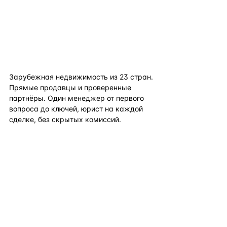
flat
ters
Зарубежная недвижимость из
23
стран.
Прямые продавцы и проверенные
партнёры. Один менеджер от первого
вопроса до ключей, юрист на каждой
сделке, без скрытых комиссий.
TELEGRAM
WHATSAPP
EMAIL
КАТАЛОГ ПО СТРАНАМ
ПОЛЕЗНОЕ
КОМПАНИЯ