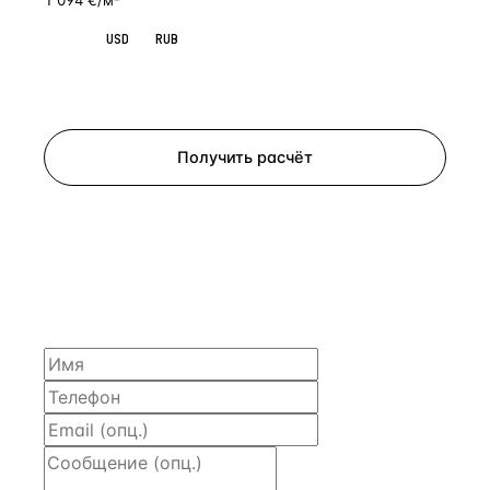
1 094 €/м²
EUR
USD
RUB
Запросить просмотр
Получить расчёт
ЗАПРОСИТЬ РАСЧЁТ
Расскажем по объекту, пришлём PDF с финансовой
моделью и контактом владельца — за 4 рабочих
часа.