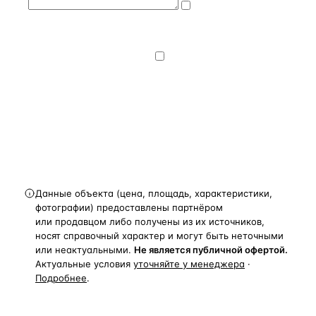
Даю
согласие
на обработку и передачу персональных
данных
— на условиях
Политики
конфиденциальности
.
Хочу получать
новости, подборки объектов
и спецпредложения.
Получить расчёт
Данные объекта (цена, площадь, характеристики,
фотографии) предоставлены партнёром
или продавцом либо получены из их источников,
носят справочный характер и могут быть неточными
или неактуальными.
Не является публичной офертой.
Актуальные условия
уточняйте у менеджера
·
Подробнее
.