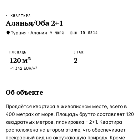
Бангкок
Таиланд · 2 1
—
Локация
· КВАРТИРА
Новороссийск
Аланья/Оба 2+1
Россия · 2 1
—
Локация
Стамбул
Турция
·
Алания
Турция · 2 0
ID #
814
У МОРЯ
ВНЖ
—
Локация
Анталия
Турция · 1 8
—
Локация
ПЛОЩАДЬ
ЭТАЖ
120
м²
2
ЧАСТО ИЩУТ
Турция
Россия
Испания
Кипр
Таиланд
Грец
~
1 342
EUR
/м²
ВСЕ НАПРАВЛЕНИЯ →
Об объекте
Продаётся квартира в живописном месте, всего в
400 метрах от моря. Площадь брутто составляет 120
квадратных метров, планировка - 2+1. Квартира
расположена на втором этаже, что обеспечивает
прекрасный вид на окружающую природу. Кроме