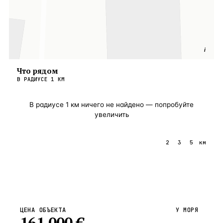
i
Что рядом
В РАДИУСЕ
1
КМ
В радиусе
1
км ничего не найдено — попробуйте
увеличить
1
2
3
5
км
ЦЕНА ОБЪЕКТА
У МОРЯ
161 000
€