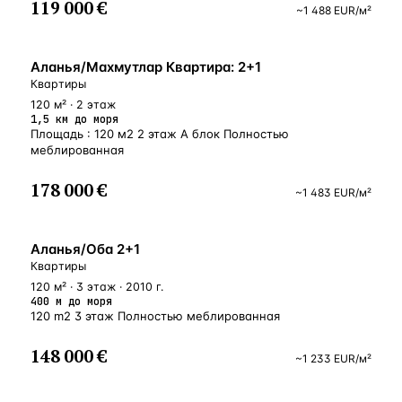
119 000 €
~
1 488
EUR
/м²
БЛИЗКО К МОРЮ
Аланья/Махмутлар Квартира: 2+1
Квартиры
120 м² · 2 этаж
1,5 км до моря
Площадь : 120 м2 2 этаж А блок Полностью
меблированная
178 000 €
~
1 483
EUR
/м²
У МОРЯ
Аланья/Оба 2+1
Квартиры
120 м² · 3 этаж · 2010 г.
400 м до моря
120 m2 3 этаж Полностью меблированная
148 000 €
~
1 233
EUR
/м²