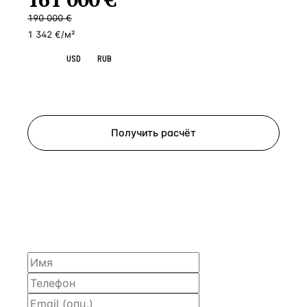
190 000
€
1 342 €/м²
EUR
USD
RUB
Запросить просмотр
Получить расчёт
ЗАПРОСИТЬ РАСЧЁТ
Расскажем по объекту, пришлём PDF с финансовой
моделью и контактом владельца — за 4 рабочих
часа.