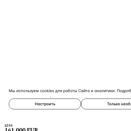
Мы используем cookies для работы Сайта и аналитики. Подро
конфиденциальности
.
Настроить
Только нео
Принять все
ЦЕНА
×
161 000
EUR