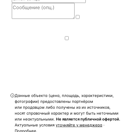
Даю
согласие
на обработку и передачу персональных
данных
— на условиях
Политики
конфиденциальности
.
Хочу получать
новости, подборки объектов
и спецпредложения.
Получить расчёт
Данные объекта (цена, площадь, характеристики,
фотографии) предоставлены партнёром
или продавцом либо получены из их источников,
носят справочный характер и могут быть неточными
или неактуальными.
Не является публичной офертой.
Актуальные условия
уточняйте у менеджера
·
Подробнее
.