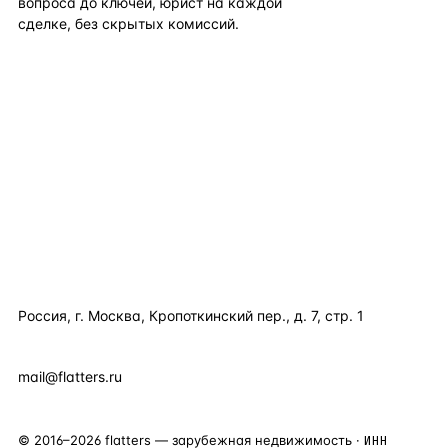
вопроса до ключей, юрист на каждой
сделке, без скрытых комиссий.
TELEGRAM
WHATSAPP
EMAIL
КАТАЛОГ ПО СТРАНАМ
ПОЛЕЗНОЕ
КОМПАНИЯ
КОНТАКТЫ
Россия, г. Москва, Кропоткинский пер., д. 7, стр. 1
+7 495 877 38 64
+90 531 589 95 88
mail@flatters.ru
©
2016
–
2026
flatters — зарубежная недвижимость ·
ИНН