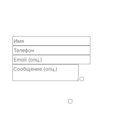
ЗАПРОСИТЬ РАСЧЁТ
Расскажем по объекту, пришлём PDF с финансовой
моделью и контактом владельца — за 4 рабочих
часа.
Даю
согласие
на обработку и передачу персональных
данных
— на условиях
Политики
конфиденциальности
.
Хочу получать
новости, подборки объектов
и спецпредложения.
Получить расчёт