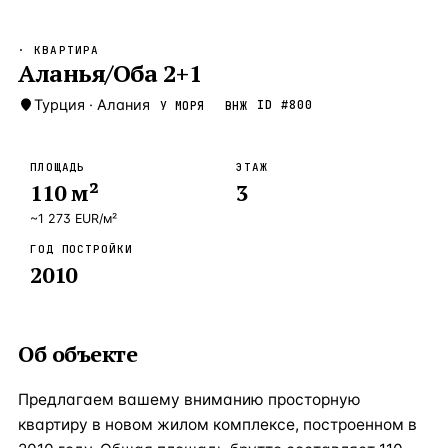
Бангкок
Таиланд · 2 1
—
Локация
· КВАРТИРА
Новороссийск
Аланья/Оба 2+1
Россия · 2 1
—
Локация
Стамбул
Турция
·
Алания
Турция · 2 0
ID #
800
У МОРЯ
ВНЖ
—
Локация
Анталия
Турция · 1 8
—
Локация
ПЛОЩАДЬ
ЭТАЖ
110
м²
3
ЧАСТО ИЩУТ
Турция
Россия
Испания
Кипр
Таиланд
Грец
~
1 273
EUR
/м²
ГОД ПОСТРОЙКИ
ВСЕ НАПРАВЛЕНИЯ →
2010
Об объекте
Предлагаем вашему вниманию просторную
квартиру в новом жилом комплексе, построенном в