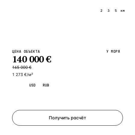
1
2
3
5
км
ЦЕНА ОБЪЕКТА
У МОРЯ
140 000
€
165 000
€
1 273 €/м²
EUR
USD
RUB
Запросить просмотр
Получить расчёт