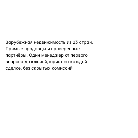
flat
ters
Зарубежная недвижимость из
23
стран.
Прямые продавцы и проверенные
партнёры. Один менеджер от первого
вопроса до ключей, юрист на каждой
сделке, без скрытых комиссий.
TELEGRAM
WHATSAPP
EMAIL
КАТАЛОГ ПО СТРАНАМ
ПОЛЕЗНОЕ
КОМПАНИЯ