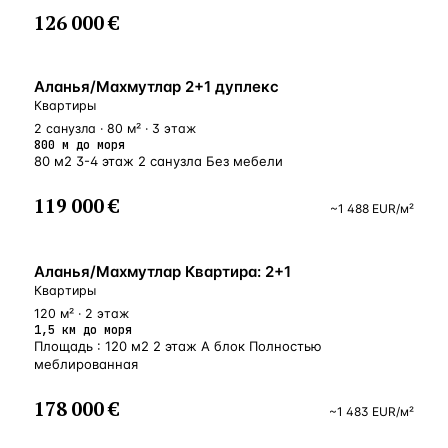
126 000 €
БЛИЗКО К МОРЮ
Аланья/Махмутлар 2+1 дуплекс
Квартиры
2 санузла · 80 м² · 3 этаж
800 м до моря
80 м2 3-4 этаж 2 санузла Без мебели
119 000 €
~
1 488
EUR
/м²
БЛИЗКО К МОРЮ
Аланья/Махмутлар Квартира: 2+1
Квартиры
120 м² · 2 этаж
1,5 км до моря
Площадь : 120 м2 2 этаж А блок Полностью
меблированная
178 000 €
~
1 483
EUR
/м²