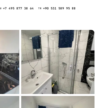
+7 495 877 38 64
+90 531 589 95 88
Звонок
RU
TR
Найти
ESC
ния
Кипр
Таиланд