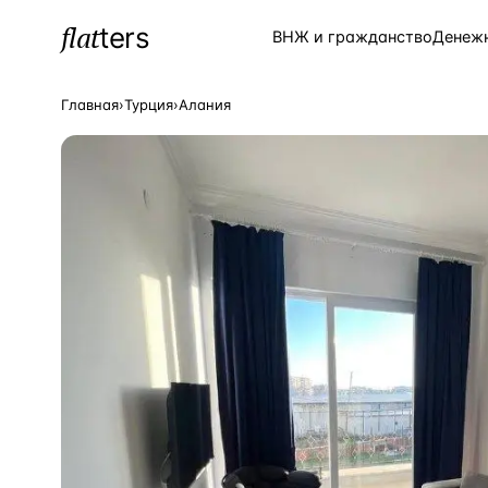
flat
ters
Каталог
ВНЖ и гражданство
Денеж
Главная
›
Турция
›
Алания
ПОПУЛЯРНЫЕ НАПРАВЛЕНИЯ
Турция
—
Страна
Россия
—
Страна
Испания
—
Страна
Кипр
—
Страна
Таиланд
—
Страна
Греция
—
Страна
Сочи
—
Локация