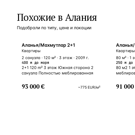
Похожие в Алания
Подобрали по типу, цене и локации
У МОРЯ
У МОРЯ
Аланья/Махмутлар 2+1
Аланья/
Квартиры
Квартиры
2 санузла · 120 м² · 3 этаж · 2009 г.
80 м² · 1 
400 м до моря
250 м до 
2+1 120 m² 3 этаж Южная сторона 2
80 м2 1 
санузла Полностью меблированная
меблиро
93 000 €
91 000
~
775
EUR
/м²