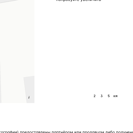
1
2
3
5
км
i
тографии) предоставлены партнёром или продавцом либо получены 