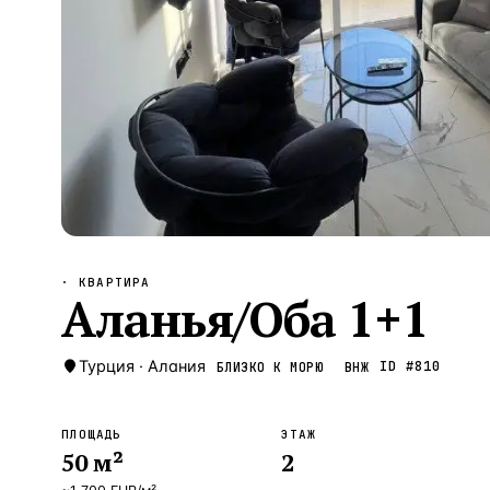
Алания
—
Локация
Бангкок
—
Локация
Новороссийск
—
Локация
Стамбул
—
Локация
Анталия
—
Локация
НАВИГАЦИЯ
ОТКРЫТЬ
ЗАКРЫТЬ
↑
↓
↵
ESC
· КВАРТИРА
Аланья/Оба 1+1
Турция
·
Алания
ID #
810
БЛИЗКО К МОРЮ
ВНЖ
ПЛОЩАДЬ
ЭТАЖ
50
м²
2