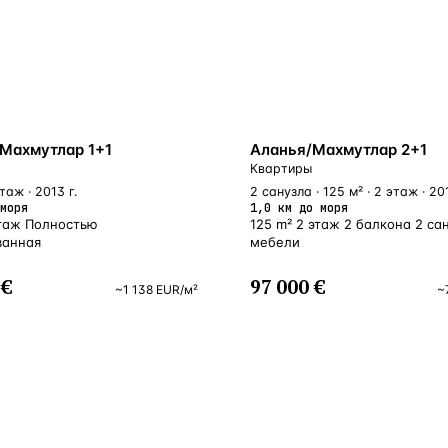
БЛИЗКО К МОРЮ
Махмутлар 1+1
Аланья/Махмутлар 2+1
Квартиры
этаж · 2013 г.
2 санузла · 125 м² · 2 этаж · 201
моря
1,0 км до моря
этаж Полностью
125 m² 2 этаж 2 балкона 2 са
ванная
мебели
 €
97 000 €
~
1 138
EUR
/м²
~