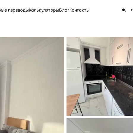
ные переводы
Калькуляторы
Блог
Контакты
ЧАСТО ИЩУТ
Турция
Россия
Испа
9 143 объекта
Греция
8 554 объекта
5 430 объектов
3 906 объектов
2 948 объектов
2 797 объектов
Россия · 3 920