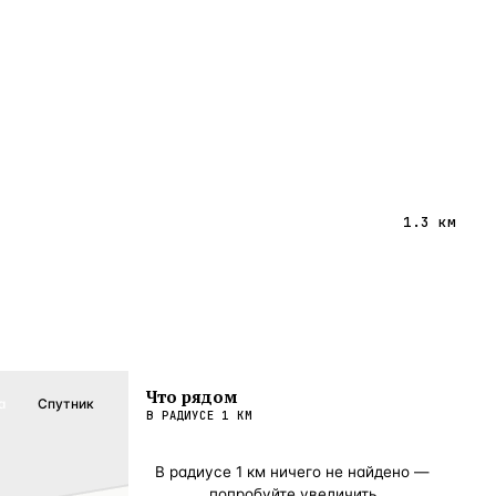
1.3 км
Что рядом
а
Спутник
В РАДИУСЕ
1
КМ
В радиусе
1
км ничего не найдено —
попробуйте увеличить