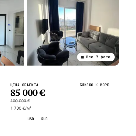
▦ Все
7
фото
ВСЕ НАПРАВЛЕНИЯ →
ЦЕНА ОБЪЕКТА
БЛИЗКО К МОРЮ
85 000
€
100 000
€
1 700 €/м²
EUR
USD
RUB