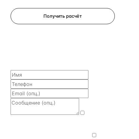
Запросить просмотр
Получить расчёт
ЗАПРОСИТЬ РАСЧЁТ
Расскажем по объекту, пришлём PDF
с финансовой моделью и контактом владельца —
за 4 рабочих часа.
Даю
согласие на обработку и передачу
персональных данных
— на условиях
Политики конфиденциальности
.
Хочу