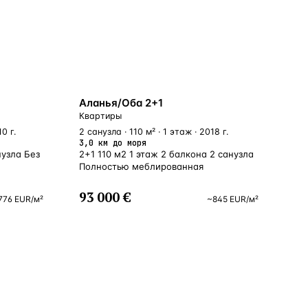
ВНЖ
Аланья/Оба 2+1
Квартиры
0 г.
2 санузла · 110 м² · 1 этаж · 2018 г.
3,0 км до моря
нузла Без
2+1 110 м2 1 этаж 2 балкона 2 санузла
Полностью меблированная
93 000 €
776
EUR
/м²
~
845
EUR
/м²