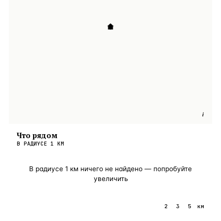
i
Что рядом
В РАДИУСЕ
1
КМ
В радиусе
1
км ничего не найдено — попробуйте
увеличить
1
2
3
5
км