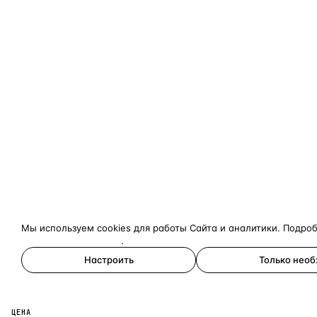
Мы используем cookies для работы Сайта и аналитики. Подро
конфиденциальности
.
Настроить
Только нео
Принять все
ЦЕНА
×