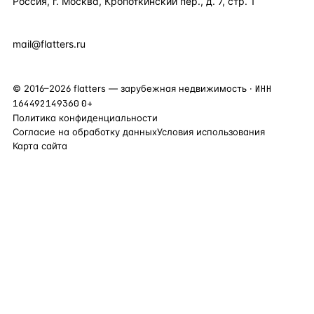
Россия, г. Москва, Кропоткинский пер., д. 7, стр. 1
+7 495 877 38 64
+90 531 589 95 88
mail@flatters.ru
©
2016
–
2026
flatters — зарубежная недвижимость ·
ИНН
164492149360
0+
Политика конфиденциальности
Согласие на обработку данных
Условия использования
Карта сайта