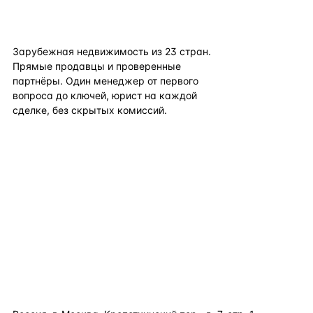
flat
ters
Зарубежная недвижимость из
23
стран.
Прямые продавцы и проверенные
партнёры. Один менеджер от первого
вопроса до ключей, юрист на каждой
сделке, без скрытых комиссий.
TELEGRAM
WHATSAPP
EMAIL
КАТАЛОГ ПО СТРАНАМ
ПОЛЕЗНОЕ
КОМПАНИЯ
КОНТАКТЫ