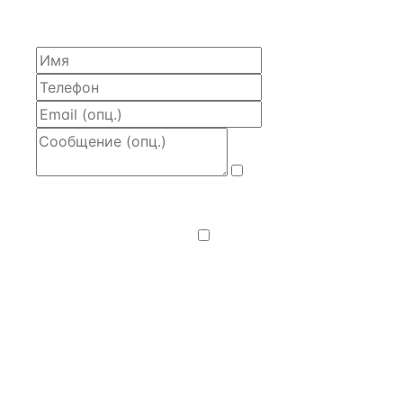
моделью и контактом владельца — за 4 рабочих
часа.
Даю
согласие
на обработку и передачу персональных
данных
— на условиях
Политики
конфиденциальности
.
Хочу получать
новости, подборки объектов
и спецпредложения.
Получить расчёт