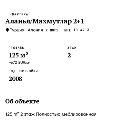
Бангкок
Таиланд · 2 1
—
Локация
· КВАРТИРА
Новороссийск
Аланья/Махмутлар 2+1
Россия · 2 1
—
Локация
Стамбул
Турция
·
Алания
Турция · 2 0
ID #
713
У МОРЯ
ВНЖ
—
Локация
Анталия
Турция · 1 8
—
Локация
ПЛОЩАДЬ
ЭТАЖ
125
м²
2
ЧАСТО ИЩУТ
Турция
Россия
Испания
Кипр
Таиланд
Грец
~
672
EUR
/м²
ГОД ПОСТРОЙКИ
ВСЕ НАПРАВЛЕНИЯ →
2008
Об объекте
125 m² 2 этаж Полностью меблированная