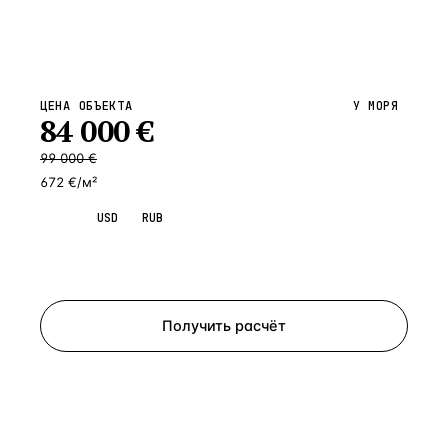
ЦЕНА ОБЪЕКТА
У МОРЯ
84 000
€
99 000
€
672 €/м²
EUR
USD
RUB
Запросить просмотр
Получить расчёт
ЗАПРОСИТЬ РАСЧЁТ
Расскажем по объекту, пришлём PDF с финансовой