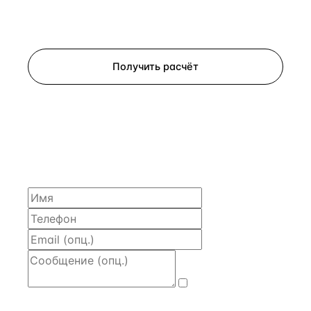
Запросить просмотр
Получить расчёт
ЗАПРОСИТЬ РАСЧЁТ
Расскажем по объекту, пришлём PDF с финансовой
моделью и контактом владельца — за 4 рабочих
часа.
Даю
согласие
на обработку и передачу персональных