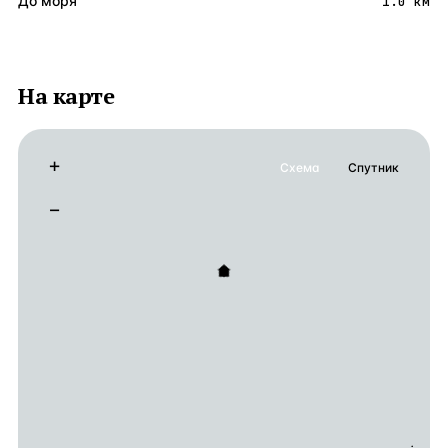
До моря
1.0 км
На карте
+
Схема
Спутник
−