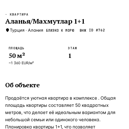
Бангкок
Таиланд · 2 1
—
Локация
· КВАРТИРА
Новороссийск
Аланья/Махмутлар 1+1
Россия · 2 1
—
Локация
Стамбул
Турция
·
Алания
Турция · 2 0
ID #
762
БЛИЗКО К МОРЮ
ВНЖ
—
Локация
Анталия
Турция · 1 8
—
Локация
ПЛОЩАДЬ
ЭТАЖ
50
м²
1
ЧАСТО ИЩУТ
Турция
Россия
Испания
Кипр
Таиланд
Грец
~
1 360
EUR
/м²
ВСЕ НАПРАВЛЕНИЯ →
Об объекте
Продаётся уютная квартира в комплексе . Общая
площадь квартиры составляет 50 квадратных
метров, что делает её идеальным вариантом для
небольшой семьи или одинокого человека.
Планировка квартиры 1+1, что позволяет