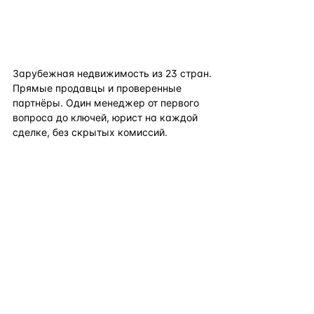
flat
ters
Зарубежная недвижимость из
23
стран.
Прямые продавцы и проверенные
партнёры. Один менеджер от первого
вопроса до ключей, юрист на каждой
сделке, без скрытых комиссий.
TELEGRAM
WHATSAPP
EMAIL
КАТАЛОГ ПО СТРАНАМ
ПОЛЕЗНОЕ
КОМПАНИЯ
КОНТАКТЫ