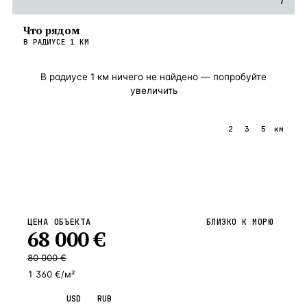
i
Что рядом
В РАДИУСЕ
1
КМ
В радиусе
1
км ничего не найдено — попробуйте
увеличить
1
2
3
5
км
ЦЕНА ОБЪЕКТА
БЛИЗКО К МОРЮ
68 000
€
80 000
€
1 360 €/м²
EUR
USD
RUB