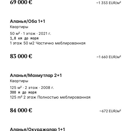
69 000 €
~
1 353
EUR
/м²
ВНЖ
Аланья/Оба 1+1
Квартиры
50 м² · 1 этаж · 2021 г.
1,8 км до моря
1 этаж 50 м2 Частично меблированная
83 000 €
~
1 660
EUR
/м²
У МОРЯ
Аланья/Махмутлар 2+1
Квартиры
125 м² · 2 этаж · 2008 г.
300 м до моря
125 m² 2 этаж Полностью меблированная
84 000 €
~
672
EUR
/м²
У МОРЯ
Аланья/Окурджалар 1+1