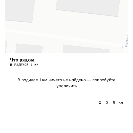
i
Что рядом
В РАДИУСЕ
1
КМ
В радиусе
1
км ничего не найдено — попробуйте
увеличить
1
2
3
5
км