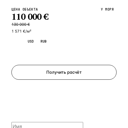
ЦЕНА ОБЪЕКТА
У МОРЯ
110 000
€
130 000
€
1 571 €/м²
EUR
USD
RUB
Запросить просмотр
Получить расчёт
ЗАПРОСИТЬ РАСЧЁТ
Расскажем по объекту, пришлём PDF с финансовой
моделью и контактом владельца — за 4 рабочих
часа.