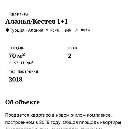
Бангкок
Таиланд · 2 1
—
Локация
· КВАРТИРА
Новороссийск
Аланья/Кестел 1+1
Россия · 2 1
—
Локация
Стамбул
Турция
·
Алания
Турция · 2 0
ID #
844
У МОРЯ
ВНЖ
—
Локация
Анталия
Турция · 1 8
—
Локация
ПЛОЩАДЬ
ЭТАЖ
70
м²
2
ЧАСТО ИЩУТ
Турция
Россия
Испания
Кипр
Таиланд
Грец
~
1 571
EUR
/м²
ГОД ПОСТРОЙКИ
ВСЕ НАПРАВЛЕНИЯ →
2018
Об объекте
Продается квартира в новом жилом комплексе,
построенном в 2018 году. Общая площадь квартиры