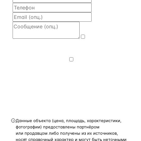
Даю
согласие
на обработку и передачу персональных
данных
— на условиях
Политики
конфиденциальности
.
Хочу получать
новости, подборки объектов
и спецпредложения.
Получить расчёт
Данные объекта (цена, площадь, характеристики,
фотографии) предоставлены партнёром
или продавцом либо получены из их источников,
носят справочный характер и могут быть неточными