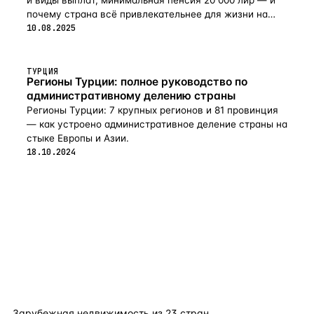
и виды выплат, минимальная пенсия 20 000 лир — и
почему страна всё привлекательнее для жизни на
пенсии в 2026-м.
10.08.2025
ТУРЦИЯ
Регионы Турции: полное руководство по
административному делению страны
Регионы Турции: 7 крупных регионов и 81 провинция
— как устроено административное деление страны на
стыке Европы и Азии.
18.10.2024
flat
ters
Зарубежная недвижимость из
23
стран.