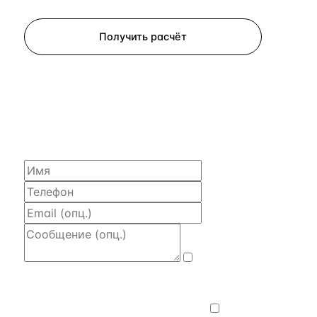
Запросить просмотр
Получить расчёт
ЗАПРОСИТЬ РАСЧЁТ
Расскажем по объекту, пришлём PDF
с финансовой моделью и контактом владельца —
за 4 рабочих часа.
Даю
согласие на обработку и передачу
персональных данных
— на условиях
Политики конфиденциальности
.
Хочу