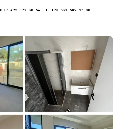
+7 495 877 38 64
+90 531 589 95 88
Звонок
RU
TR
Найти
ESC
ния
Кипр
Таиланд