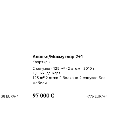
БЛИЗКО К МОРЮ
Аланья/Махмутлар 2+1
Квартиры
2 санузла · 125 м² · 2 этаж · 2010 г.
1,0 км до моря
125 m² 2 этаж 2 балкона 2 санузла Без
мебели
97 000 €
138
EUR
/м²
~
776
EUR
/м²