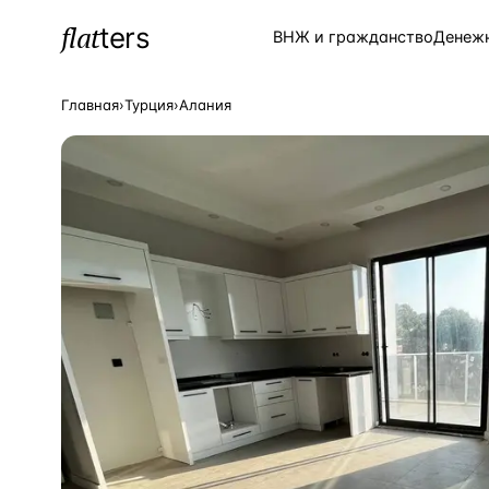
flat
ters
Каталог
ВНЖ и гражданство
Денеж
Главная
›
Турция
›
Алания
ПОПУЛЯРНЫЕ НАПРАВЛЕНИЯ
Турция
—
Страна
Россия
—
Страна
Испания
—
Страна
Кипр
—
Страна
Таиланд
—
Страна
Греция
—
Страна
Сочи
—
Локация