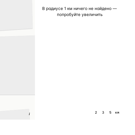
В радиусе
1
км ничего не найдено —
попробуйте увеличить
1
2
3
5
км
i