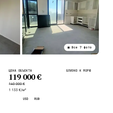
▦ Все
7
фото
ВСЕ НАПРАВЛЕНИЯ →
ЦЕНА ОБЪЕКТА
БЛИЗКО К МОРЮ
119 000
€
140 000
€
1 133 €/м²
EUR
USD
RUB