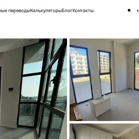
ные переводы
Калькуляторы
Блог
Контакты
ЧАСТО ИЩУТ
Турция
Россия
Испа
9 143 объекта
Греция
8 554 объекта
5 430 объектов
3 906 объектов
2 948 объектов
2 797 объектов
Россия · 3 920