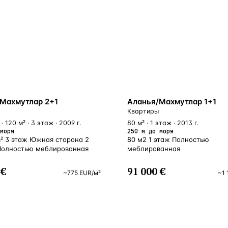
У МОРЯ
Махмутлар 2+1
Аланья/Махмутлар 1+1
Квартиры
· 120 м² · 3 этаж · 2009 г.
80 м² · 1 этаж · 2013 г.
моря
250 м до моря
m² 3 этаж Южная сторона 2
80 м2 1 этаж Полностью
Полностью меблированная
меблированная
 €
91 000 €
~
775
EUR
/м²
~
1 