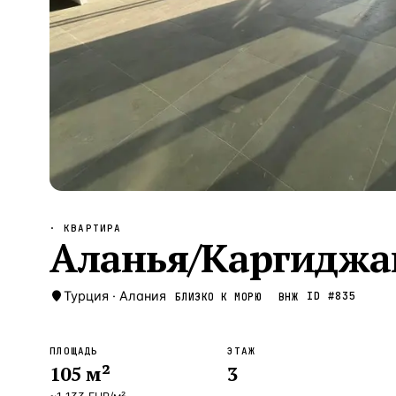
Алания
—
Локация
Бангкок
—
Локация
Новороссийск
—
Локация
Стамбул
—
Локация
Анталия
—
Локация
НАВИГАЦИЯ
ОТКРЫТЬ
ЗАКРЫТЬ
↑
↓
↵
ESC
· КВАРТИРА
Аланья/Каргиджа
Турция
·
Алания
ID #
835
БЛИЗКО К МОРЮ
ВНЖ
ПЛОЩАДЬ
ЭТАЖ
105
м²
3