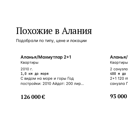
Похожие в Алания
Подобрали по типу, цене и локации
БЛИЗКО К МОРЮ
У МОРЯ
Аланья/Махмутлар 2+1
Аланья/
Квартиры
Квартиры
2010 г.
2 санузла 
1,0 км до моря
400 м до 
С видом на море и горы Год
2+1 120 
постройки: 2010 Айдат: 200 лир
санузла 
Расстояние до моря: 1 км
93 000
126 000 €