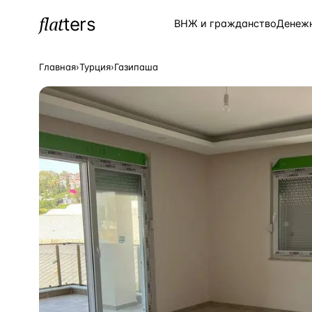
flat
ters
Каталог
ВНЖ и гражданство
Денеж
Главная
›
Турция
›
Газипаша
ПОПУЛЯРНЫЕ НАПРАВЛЕНИЯ
Турция
—
Страна
Россия
—
Страна
Испания
—
Страна
Кипр
—
Страна
Таиланд
—
Страна
Греция
—
Страна
Сочи
—
Локация