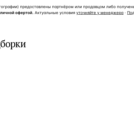
тографии) предоставлены партнёром или продавцом либо получены 
бличной офертой.
Актуальные условия
уточняйте у менеджера
·
По
дборки