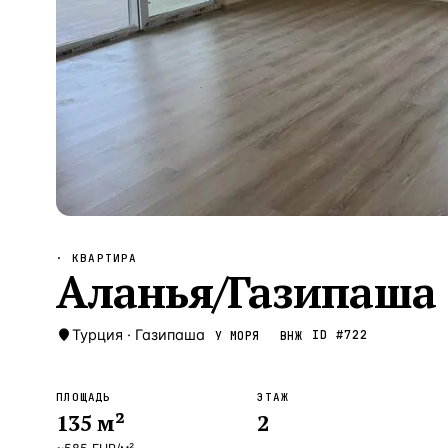
Алания
—
Локация
Бангкок
—
Локация
Новороссийск
—
Локация
Стамбул
—
Локация
Анталия
—
Локация
НАВИГАЦИЯ
ОТКРЫТЬ
ЗАКРЫТЬ
↑
↓
↵
ESC
· КВАРТИРА
Аланья/Газипаша 
Турция
·
Газипаша
ID #
722
У МОРЯ
ВНЖ
ПЛОЩАДЬ
ЭТАЖ
135
м²
2