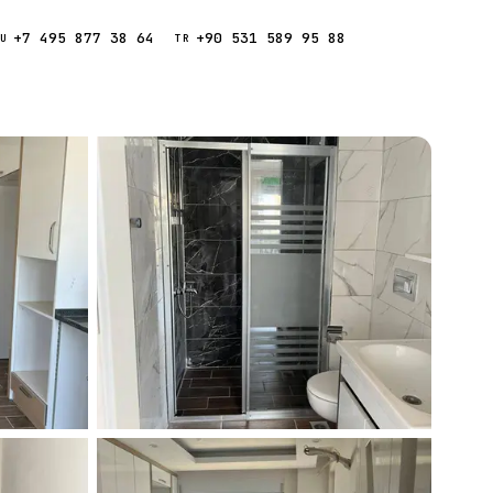
+7 495 877 38 64
+90 531 589 95 88
Звонок
RU
TR
Найти
ESC
ния
Кипр
Таиланд