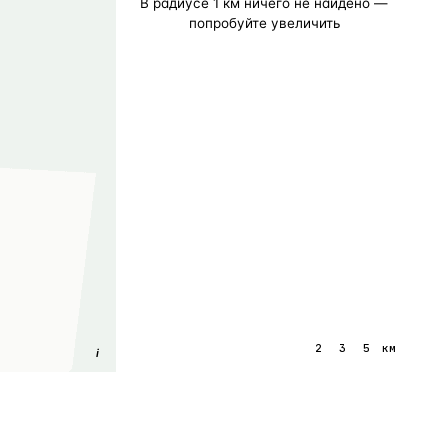
В радиусе
1
км ничего не найдено —
попробуйте увеличить
1
2
3
5
км
i