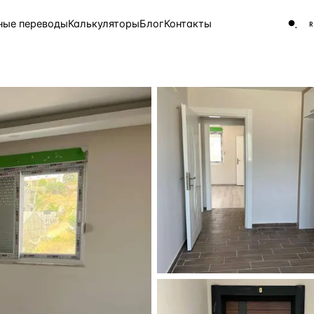
ные переводы
Калькуляторы
Блог
Контакты
ЧАСТО ИЩУТ
Турция
Россия
Испа
9 143 объекта
Греция
8 554 объекта
5 430 объектов
3 906 объектов
2 948 объектов
2 797 объектов
Россия · 3 920