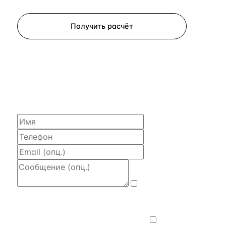
Запросить просмотр
Получить расчёт
ЗАПРОСИТЬ РАСЧЁТ
Расскажем по объекту, пришлём PDF
с финансовой моделью и контактом владельца —
за 4 рабочих часа.
Даю
согласие на обработку и передачу
персональных данных
— на условиях
Политики конфиденциальности
.
Хочу