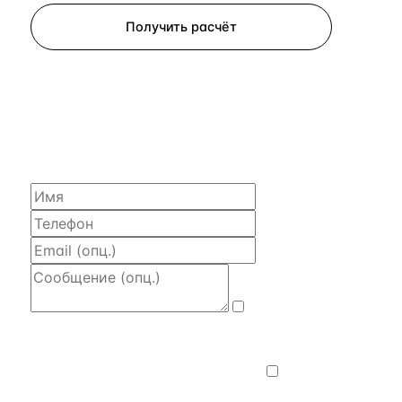
Получить расчёт
ЗАПРОСИТЬ РАСЧЁТ
Расскажем по объекту, пришлём PDF
с финансовой моделью и контактом владельца —
за 4 рабочих часа.
Даю
согласие на обработку и передачу
персональных данных
— на условиях
Политики конфиденциальности
.
Хочу
получать новости, подборки объектов