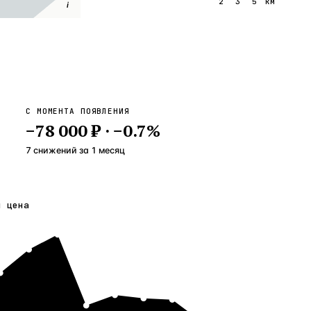
1
2
3
5
км
i
С МОМЕНТА ПОЯВЛЕНИЯ
−
78 000 ₺
·
−
0.7
%
7 снижений
за
1
месяц
я цена