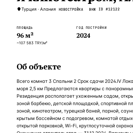
Турция
·
Алания
ID #
12122
НОВОСТРОЙКА
ВНЖ
ПЛОЩАДЬ
ГОД ПОСТРОЙКИ
96
м²
2024
~
107 583
TRY
/м²
Об объекте
Всего комнат 3 Спальни 2 Срок сдачи 2024.IV Ло
моря 2,5 км Предлагаются квартиры с панорамным
Резиденция располагает ухоженным садом, откр
зоной барбекю, детской площадкой, спортивной п
зоной, кинотеатром, турецкой баней, парной, са
крытым бассейном с подогревом, комнатой отдыха
открытой парковкой, Wi-Fi, круглосуточной охран