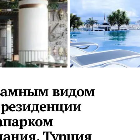
Турция · 2 556
Таиланд · 2 172
Россия · 2 106
Турция · 2 092
Турция · 1 810
рамным видом
 резиденции
вапарком
лания, Турция