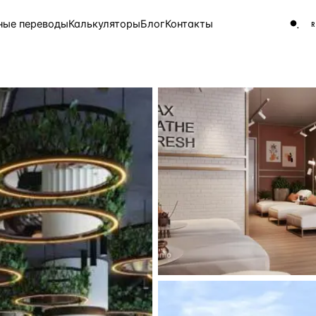
ные переводы
Калькуляторы
Блог
Контакты
ЧАСТО ИЩУТ
Турция
Россия
Испа
9 143 объекта
Греция
8 554 объекта
5 430 объектов
3 906 объектов
2 948 объектов
2 797 объектов
Россия · 3 920