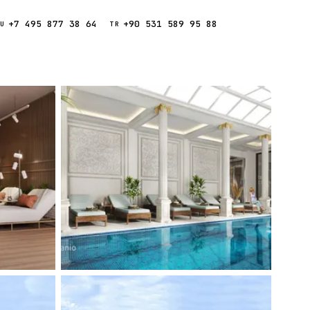
+7 495 877 38 64
+90 531 589 95 88
Звонок
RU
TR
Найти
ESC
ния
Кипр
Таиланд