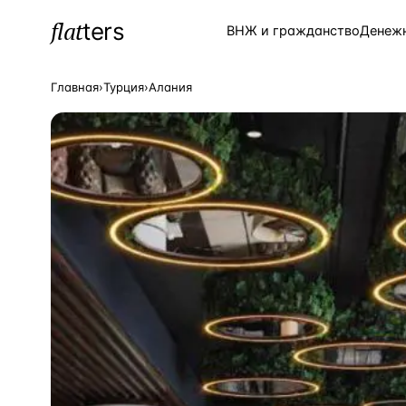
flat
ters
Каталог
ВНЖ и гражданство
Денеж
Главная
›
Турция
›
Алания
ПОПУЛЯРНЫЕ НАПРАВЛЕНИЯ
Турция
—
Страна
Россия
—
Страна
Испания
—
Страна
Кипр
—
Страна
Таиланд
—
Страна
Греция
—
Страна
Сочи
—
Локация