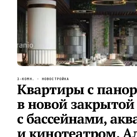
Алания
—
Локация
Бангкок
—
Локация
Новороссийск
—
Локация
Стамбул
—
Локация
Анталия
—
Локация
НАВИГАЦИЯ
ОТКРЫТЬ
ЗАКРЫТЬ
↑
↓
↵
ESC
3-КОМН.
· НОВОСТРОЙКА
Квартиры с пано
в новой закрытой
с бассейнами, ак
и кинотеатром, А