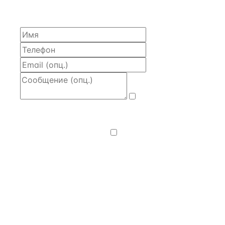
моделью и контактом владельца — за 4 рабочих
часа.
Даю
согласие
на обработку и передачу персональных
данных
— на условиях
Политики
конфиденциальности
.
Хочу получать
новости, подборки объектов
и спецпредложения.
Получить расчёт