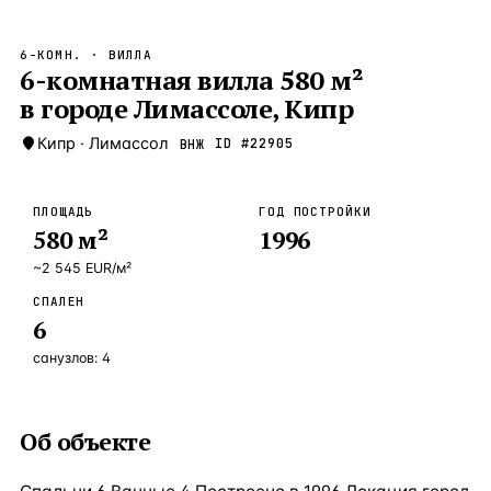
Бангкок
Таиланд · 2 1
—
Локация
6-КОМН.
· ВИЛЛА
Новороссийск
6-комнатная вилла 580 м²
Россия · 2 1
—
Локация
в городе Лимассоле, Кипр
Стамбул
Турция · 2 0
—
Локация
Кипр
·
Лимассол
ID #
22905
ВНЖ
Анталия
Турция · 1 8
—
Локация
ЧАСТО ИЩУТ
ПЛОЩАДЬ
ГОД ПОСТРОЙКИ
Турция
Россия
Испания
Кипр
Таиланд
Грец
580
м²
1996
~
2 545
EUR
/м²
ВСЕ НАПРАВЛЕНИЯ →
СПАЛЕН
6
санузлов:
4
Об объекте