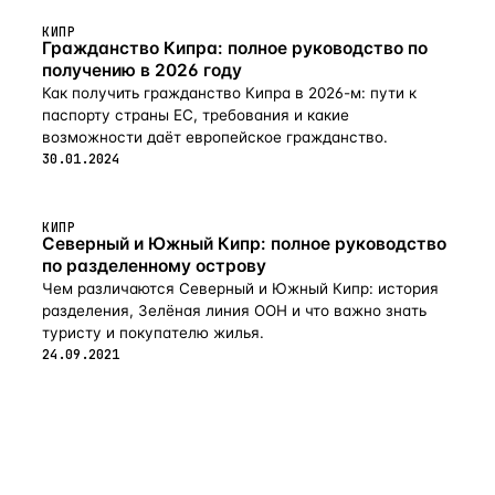
материалов с высококачественной отделкой.
КИПР
Небольшой сад вокруг дома завершает собственность.
Гражданство Кипра: полное руководство по
Титул права собственности доступен. Расположение:
получению в 2026 году
1.5 км до моря 100 м до всех удобств 0 км до центра
Как получить гражданство Кипра в 2026-м: пути к
Лимассола 60 км до международного аэропорта
паспорту страны ЕС, требования и какие
Ларнаки
возможности даёт европейское гражданство.
30.01.2024
КИПР
Северный и Южный Кипр: полное руководство
по разделенному острову
Чем различаются Северный и Южный Кипр: история
разделения, Зелёная линия ООН и что важно знать
туристу и покупателю жилья.
24.09.2021