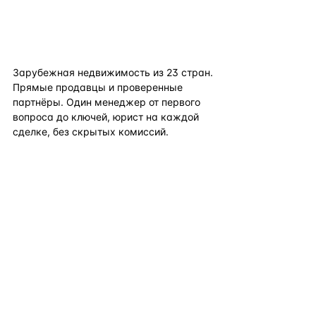
flat
ters
Зарубежная недвижимость из
23
стран.
Прямые продавцы и проверенные
партнёры. Один менеджер от первого
вопроса до ключей, юрист на каждой
сделке, без скрытых комиссий.
TELEGRAM
WHATSAPP
EMAIL
КАТАЛОГ ПО СТРАНАМ
ПОЛЕЗНОЕ
КОМПАНИЯ
КОНТАКТЫ