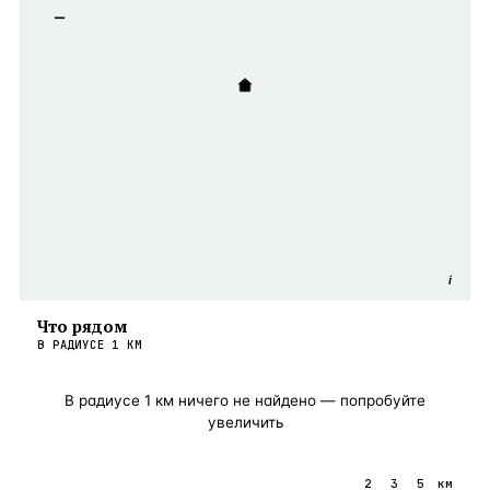
−
i
Что рядом
В РАДИУСЕ
1
КМ
В радиусе
1
км ничего не найдено — попробуйте
увеличить
1
2
3
5
км