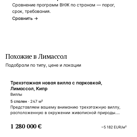
Сравнение программ ВНЖ по странам — порог,
срок, требования.
Сравнить →
Похожие в Лимассол
Подобрали по типу, цене и локации
ВНЖ
Трехэтажная новая вилла с парковкой,
Лимассол, Кипр
Виллы
5
спален
· 247 м²
Представляем вашему вниманию трехэтажную виллу,
расположенную в окружении живописной природы.
Открытые веранды предоставляют уникальное
пространство для наслаждения свежим воздухом
1 280 000 €
~
5 182
EUR
/м²
и великолепными пейзажами. Здесь вы сможете
устраивать утренние завтраки на свежем воздухе,