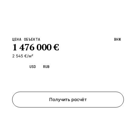
ЦЕНА ОБЪЕКТА
ВНЖ
1 476 000
€
2 545 €/м²
EUR
USD
RUB
Запросить просмотр
Получить расчёт
ЗАПРОСИТЬ РАСЧЁТ
Расскажем по объекту, пришлём PDF с финансовой