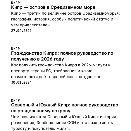
окнах, кондиционеры во всех комнатах и обеспечение
КИПР
находится полностью меблированный дом, построенный
Кипр — остров в Средиземном море
для центрального отопления. Вся мебель в доме
в 2010 году, площадью 650 м² с большой террасой
от «Home &amp; Decor» и входит в стоимость.
Кипр — третий по величине остров Средиземноморья:
и бассейном. На первом этаже дома вы попадаете
Существует большой бассейн 12x6 м, который окружен
география, история, особый политический статус и
в просторную гостиную с бильярдным столом
широкой солнечной террасой. Во дворе есть отдельный
чем привлекателен.
и полностью оборудова
гостевой люкс с двуспальной кроватью, ванная комната
27.04.2026
и гостиная, столовая с полностью оборудованной
кухней. Сады, окружающие дом, общей площадью 4,9
Га, с ландшафтными газонами, пальмами и широким
КИПР
выбором плодовых деревьев. Это просторный дом,
Гражданство Кипра: полное руководство по
с просторной гостиной, спаленями и ванными
получению в 2026 году
комнатами, очень современен, привлекателен
Как получить гражданство Кипра в 2026-м: пути к
и построен по самым высоким стандартам. Вилла
паспорту страны ЕС, требования и какие
находится в тихой сельской местности, и удобно
расположен по отношению к Лимассолу −10 минут езды
возможности даёт европейское гражданство.
до центра, и аэропорта Ларнаки — 30 минут езды.
30.01.2024
Расстоя
КИПР
Северный и Южный Кипр: полное руководство
по разделенному острову
Чем различаются Северный и Южный Кипр: история
разделения, Зелёная линия ООН и что важно знать
туристу и покупателю жилья.