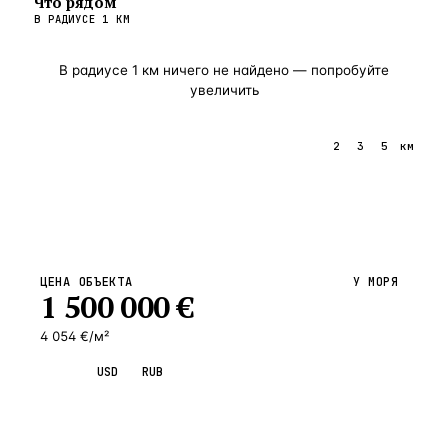
Что рядом
В РАДИУСЕ
1
КМ
В радиусе
1
км ничего не найдено — попробуйте
увеличить
1
2
3
5
км
ЦЕНА ОБЪЕКТА
У МОРЯ
1 500 000
€
4 054 €/м²
EUR
USD
RUB
Запросить просмотр