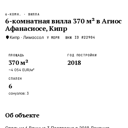
Бангкок
Таиланд · 2 1
—
Локация
6-КОМН.
· ВИЛЛА
Новороссийск
6-комнатная вилла 370 м² в Агиос
Россия · 2 1
—
Локация
Афанасиосе, Кипр
Стамбул
Турция · 2 0
—
Локация
Кипр
·
Лимассол
ID #
22904
У МОРЯ
ВНЖ
Анталия
Турция · 1 8
—
Локация
ЧАСТО ИЩУТ
ПЛОЩАДЬ
ГОД ПОСТРОЙКИ
Турция
Россия
Испания
Кипр
Таиланд
Грец
370
м²
2018
~
4 054
EUR
/м²
ВСЕ НАПРАВЛЕНИЯ →
СПАЛЕН
6
санузлов:
3
Об объекте