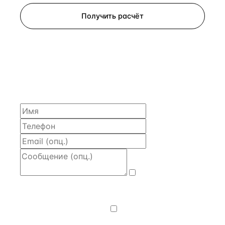
Получить расчёт
ЗАПРОСИТЬ РАСЧЁТ
Расскажем по объекту, пришлём PDF с финансовой
моделью и контактом владельца — за 4 рабочих
часа.
Даю
согласие
на обработку и передачу персональных
данных
— на условиях
Политики
конфиденциальности
.
Хочу получать
новости, подборки объектов