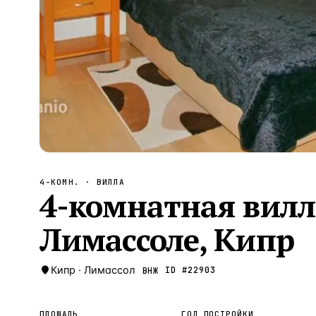
Алания
—
Локация
Бангкок
—
Локация
Новороссийск
—
Локация
Стамбул
—
Локация
Анталия
—
Локация
НАВИГАЦИЯ
ОТКРЫТЬ
ЗАКРЫТЬ
↑
↓
↵
ESC
4-КОМН.
· ВИЛЛА
4-комнатная вилла
Лимассоле, Кипр
Кипр
·
Лимассол
ID #
22903
ВНЖ
ПЛОЩАДЬ
ГОД ПОСТРОЙКИ