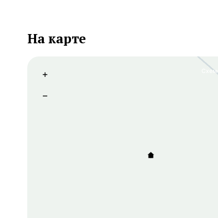
На карте
Схем
+
−