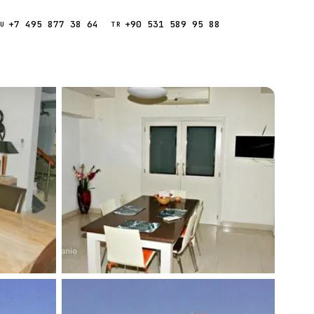
+7 495 877 38 64
+90 531 589 95 88
Звонок
RU
TR
Найти
ESC
ния
Кипр
Таиланд