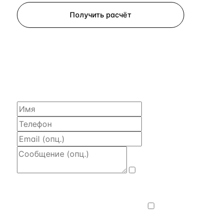
Получить расчёт
ЗАПРОСИТЬ РАСЧЁТ
Расскажем по объекту, пришлём PDF
с финансовой моделью и контактом владельца —
за 4 рабочих часа.
Даю
согласие на обработку и передачу
персональных данных
— на условиях
Политики конфиденциальности
.
Хочу
получать новости, подборки объектов