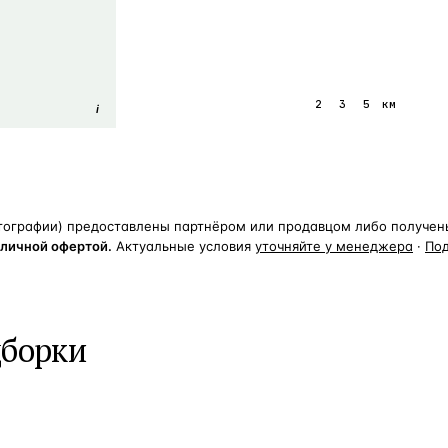
1
2
3
5
км
i
тографии) предоставлены партнёром или продавцом либо получены 
бличной офертой.
Актуальные условия
уточняйте у менеджера
·
По
дборки