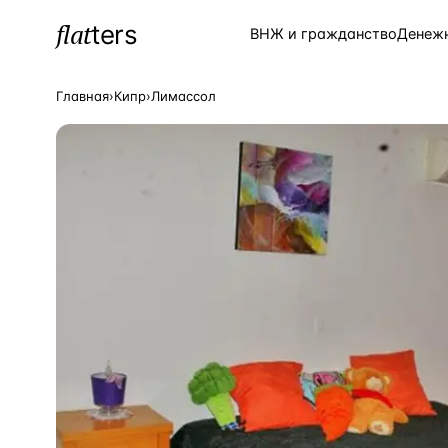
flat
ters
Каталог
ВНЖ и гражданство
Денеж
Главная
›
Кипр
›
Лимассол
ПОПУЛЯРНЫЕ НАПРАВЛЕНИЯ
Турция
—
Страна
Россия
—
Страна
Испания
—
Страна
Кипр
—
Страна
Таиланд
—
Страна
Греция
—
Страна
Сочи
—
Локация