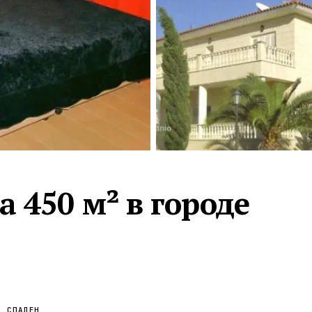
Турция · 2 556
Таиланд · 2 172
Россия · 2 106
Турция · 2 092
Турция · 1 810
 450 м² в городе
СПАЛЕН