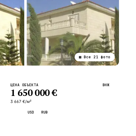
▦ Все
21
фото
ВСЕ НАПРАВЛЕНИЯ →
ЦЕНА ОБЪЕКТА
ВНЖ
1 650 000
€
3 667 €/м²
EUR
USD
RUB
Запросить просмотр