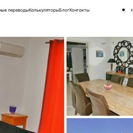
ные переводы
Калькуляторы
Блог
Контакты
ЧАСТО ИЩУТ
Турция
Россия
Испа
9 143 объекта
Греция
8 554 объекта
5 430 объектов
3 906 объектов
2 948 объектов
2 797 объектов
Россия · 3 920