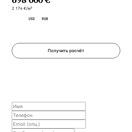
2 174 €/м²
EUR
USD
RUB
Запросить просмотр
Получить расчёт
ЗАПРОСИТЬ РАСЧЁТ
Расскажем по объекту, пришлём PDF с финансовой
моделью и контактом владельца — за 4 рабочих
часа.