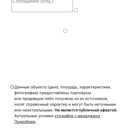
Даю
согласие
на обработку и передачу персональных
данных
— на условиях
Политики
конфиденциальности
.
Хочу получать
новости, подборки объектов
и спецпредложения.
Получить расчёт
Данные объекта (цена, площадь, характеристики,
фотографии) предоставлены партнёром
или продавцом либо получены из их источников,
носят справочный характер и могут быть неточными
или неактуальными.
Не является публичной офертой.
Актуальные условия
уточняйте у менеджера
·
Подробнее
.