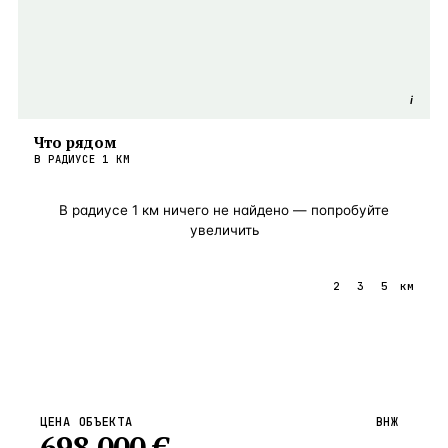
i
Что рядом
В РАДИУСЕ
1
КМ
В радиусе
1
км ничего не найдено — попробуйте
увеличить
1
2
3
5
км
ЦЕНА ОБЪЕКТА
ВНЖ
698 000
€