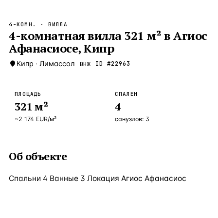
Бангкок
Таиланд · 2 1
—
Локация
4-КОМН.
· ВИЛЛА
Новороссийск
4-комнатная вилла 321 м² в Агиос
Россия · 2 1
—
Локация
Афанасиосе, Кипр
Стамбул
Турция · 2 0
—
Локация
Кипр
·
Лимассол
ID #
22963
ВНЖ
Анталия
Турция · 1 8
—
Локация
ЧАСТО ИЩУТ
ПЛОЩАДЬ
СПАЛЕН
Турция
Россия
Испания
Кипр
Таиланд
Грец
321
м²
4
~
2 174
EUR
/м²
санузлов:
3
ВСЕ НАПРАВЛЕНИЯ →
Об объекте
Спальни 4 Ванные 3 Локация Агиос Афанасиос