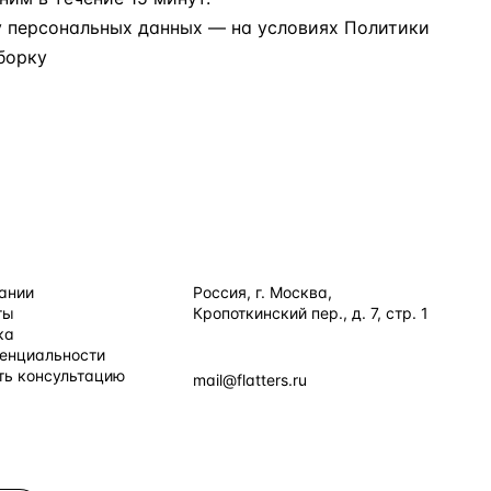
у персональных данных
— на условиях
Политики
борку
ИЯ
КОНТАКТЫ
ании
Россия, г. Москва,
ты
Кропоткинский пер., д. 7, стр. 1
+7 495 877 38 64
ка
енциальности
+90 531 589 95 88
ть консультацию
mail@flatters.ru