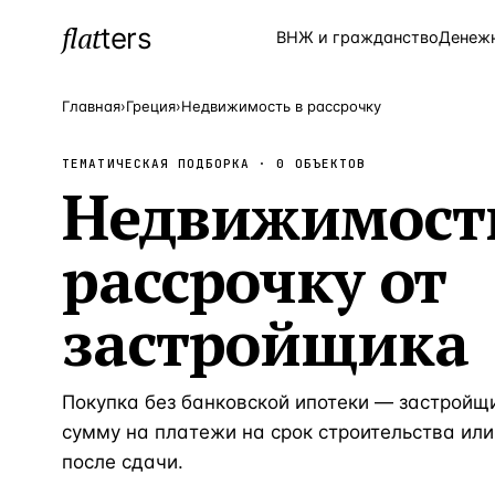
flat
ters
Каталог
ВНЖ и гражданство
Денеж
Главная
›
Греция
›
Недвижимость в рассрочку
ТЕМАТИЧЕСКАЯ ПОДБОРКА ·
0
ОБЪЕКТОВ
ПОПУЛЯРНЫЕ НАПРАВЛЕНИЯ
Недвижимость
Турция
—
Страна
рассрочку от
Россия
—
Страна
Испания
—
Страна
застройщика
Кипр
—
Страна
Таиланд
—
Страна
Покупка без банковской ипотеки — застройщ
Греция
—
Страна
сумму на платежи на срок строительства или
после сдачи.
Сочи
—
Локация