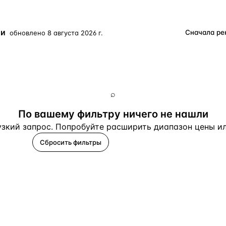
Турция · 2 556
Таиланд · 2 172
ии
обновлено
8 августа 2026 г.
Россия · 2 106
Турция · 2 092
Турция · 1 810
⌕
По вашему фильтру ничего не нашли
зкий запрос. Попробуйте расширить диапазон цены или
Сбросить фильтры
Помогите подобрать