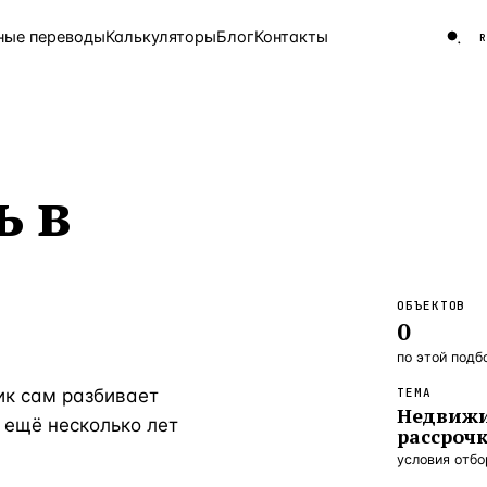
ные переводы
Калькуляторы
Блог
Контакты
ЧАСТО ИЩУТ
 в
Турция
Россия
Испа
9 143 объекта
Греция
8 554 объекта
5 430 объектов
ОБЪЕКТОВ
0
3 906 объектов
по этой подб
2 948 объектов
ик сам разбивает
ТЕМА
Недвижи
2 797 объектов
 ещё несколько лет
рассроч
Россия · 3 920
условия отб