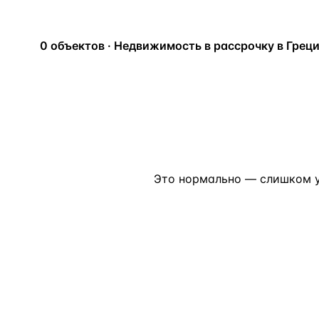
Алания
—
Локация
Бангкок
—
Локация
0 объектов · Недвижимость в рассрочку в Грец
Новороссийск
—
Локация
Стамбул
—
Локация
Анталия
—
Локация
НАВИГАЦИЯ
ОТКРЫТЬ
ЗАКРЫТЬ
↑
↓
↵
ESC
Это нормально — слишком у