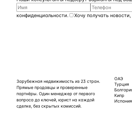
конфиденциальности
.
Хочу получать новости,
КАТАЛОГ
flat
ters
ОАЭ
Зарубежная недвижимость из
23
стран.
Турция
Прямые продавцы и проверенные
Болгари
партнёры. Один менеджер от первого
Кипр
вопроса до ключей, юрист на каждой
Испания
сделке, без скрытых комиссий.
Все нап
TELEGRAM
WHATSAPP
EMAIL