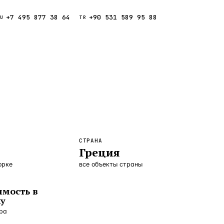
+7 495 877 38 64
+90 531 589 95 88
Звонок
RU
TR
Найти
ESC
ния
Кипр
Таиланд
СТРАНА
Греция
орке
все объекты страны
мость в
ку
ора