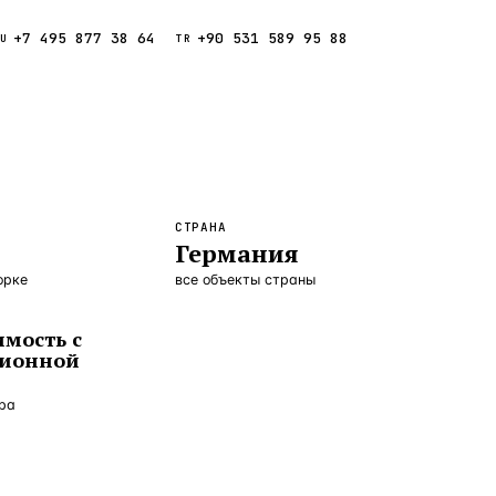
+7 495 877 38 64
+90 531 589 95 88
Звонок
RU
TR
Найти
ESC
ния
Кипр
Таиланд
СТРАНА
Германия
орке
все объекты страны
мость с
ционной
ора