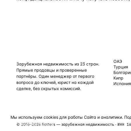
КАТАЛОГ
flat
ters
ОАЭ
Зарубежная недвижимость из
23
стран.
Турция
Прямые продавцы и проверенные
Болгари
партнёры. Один менеджер от первого
Кипр
вопроса до ключей, юрист на каждой
Испания
сделке, без скрытых комиссий.
Все нап
TELEGRAM
WHATSAPP
EMAIL
Мы используем cookies для работы Сайта и аналитики. П
конфиденциальности
.
©
2016
–
2026
flatters — зарубежная недвижимость ·
ИНН
1