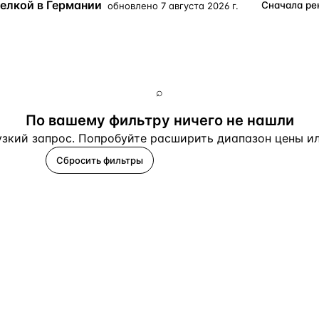
делкой в Германии
обновлено
7 августа 2026 г.
Турция · 2 556
Таиланд · 2 172
Россия · 2 106
⌕
Турция · 2 092
По вашему фильтру ничего не нашли
Турция · 1 810
зкий запрос. Попробуйте расширить диапазон цены или
Сбросить фильтры
Помогите подобрать