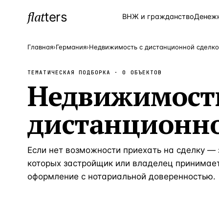
flat
ters
Каталог
ВНЖ и гражданство
Денеж
Главная
›
Германия
›
Недвижимость с дистанционной сделк
ТЕМАТИЧЕСКАЯ ПОДБОРКА ·
0
ОБЪЕКТОВ
ПОПУЛЯРНЫЕ НАПРАВЛЕНИЯ
Недвижимость
Турция
—
Страна
дистанционно
Россия
—
Страна
Испания
—
Страна
Кипр
Если нет возможности приехать на сделку — 
—
Страна
которых застройщик или владелец принимае
Таиланд
—
Страна
оформление с нотариальной доверенностью.
Греция
—
Страна
Сочи
—
Локация