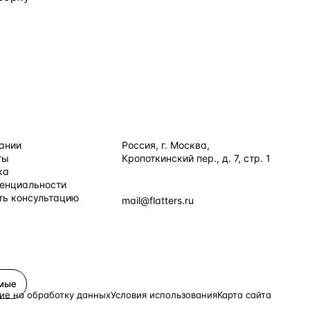
ИЯ
КОНТАКТЫ
ании
Россия, г. Москва,
ты
Кропоткинский пер., д. 7, стр. 1
+7 495 877 38 64
ка
енциальности
+90 531 589 95 88
ть консультацию
mail@flatters.ru
×
Принять все
имые
ие на обработку данных
Условия использования
Карта сайта