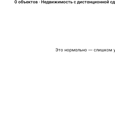
0 объектов · Недвижимость с дистанционной с
Алания
—
Локация
Бангкок
—
Локация
Новороссийск
—
Локация
Стамбул
—
Локация
Анталия
—
Локация
Это нормально — слишком у
НАВИГАЦИЯ
ОТКРЫТЬ
ЗАКРЫТЬ
↑
↓
↵
ESC