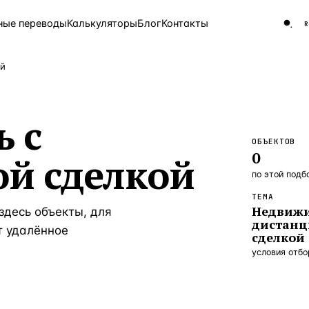
ные переводы
Калькуляторы
Блог
Контакты
ой
ЧАСТО ИЩУТ
 с
Турция
Россия
Испа
9 143 объекта
ОБЪЕКТОВ
Греция
0
й сделкой
8 554 объекта
по этой подб
5 430 объектов
ТЕМА
Недвижи
здесь объекты, для
3 906 объектов
дистан
т удалённое
сделкой
2 948 объектов
условия отб
2 797 объектов
Россия · 3 920