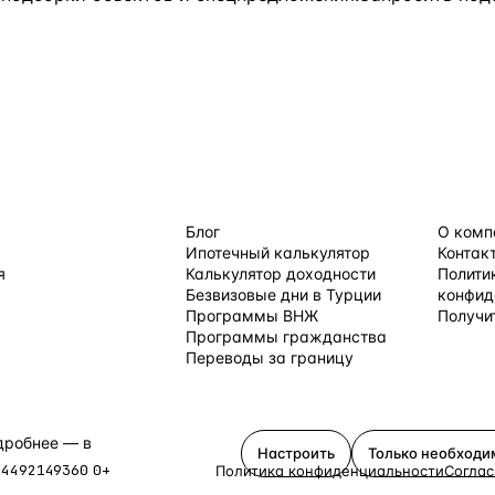
 ПО СТРАНАМ
ПОЛЕЗНОЕ
КОМПАН
Блог
О комп
Ипотечный калькулятор
Контак
я
Калькулятор доходности
Полити
Безвизовые дни в Турции
конфид
Программы ВНЖ
Получи
равления →
Программы гражданства
Переводы за границу
одробнее — в
политике
Настроить
Только необход
64492149360
0+
Политика конфиденциальности
Соглас