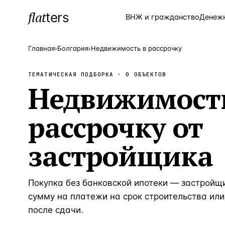
flat
ters
Каталог
ВНЖ и гражданство
Денеж
Главная
›
Болгария
›
Недвижимость в рассрочку
ТЕМАТИЧЕСКАЯ ПОДБОРКА ·
0
ОБЪЕКТОВ
ПОПУЛЯРНЫЕ НАПРАВЛЕНИЯ
Недвижимость
Турция
—
Страна
рассрочку от
Россия
—
Страна
Испания
—
Страна
застройщика
Кипр
—
Страна
Таиланд
—
Страна
Покупка без банковской ипотеки — застройщ
Греция
—
Страна
сумму на платежи на срок строительства или
после сдачи.
Сочи
—
Локация