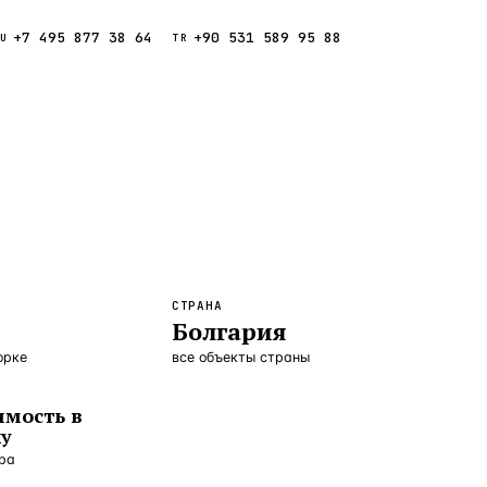
+7 495 877 38 64
+90 531 589 95 88
Звонок
RU
TR
Найти
ESC
ния
Кипр
Таиланд
СТРАНА
Болгария
орке
все объекты страны
мость в
ку
ора