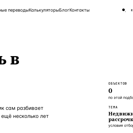
ные переводы
Калькуляторы
Блог
Контакты
ЧАСТО ИЩУТ
 в
Турция
Россия
Испа
9 143 объекта
Греция
8 554 объекта
5 430 объектов
ОБЪЕКТОВ
0
3 906 объектов
по этой подб
2 948 объектов
ик сам разбивает
ТЕМА
Недвижи
2 797 объектов
 ещё несколько лет
рассроч
Россия · 3 920
условия отб