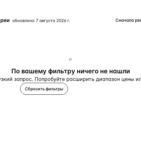
Турция · 2 556
Таиланд · 2 172
арии
обновлено
7 августа 2026 г.
Россия · 2 106
Турция · 2 092
Турция · 1 810
⌕
По вашему фильтру ничего не нашли
зкий запрос. Попробуйте расширить диапазон цены или
Сбросить фильтры
Помогите подобрать