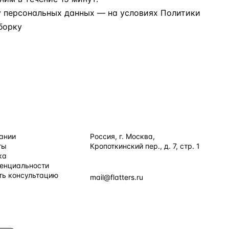
у персональных данных
— на условиях
Политики
борку
ИЯ
КОНТАКТЫ
ании
Россия, г. Москва,
ты
Кропоткинский пер., д. 7, стр. 1
+7 495 877 38 64
ка
енциальности
+90 531 589 95 88
ть консультацию
mail@flatters.ru