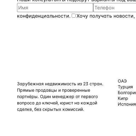
конфиденциальности
.
Хочу получать новости,
КАТАЛОГ
flat
ters
ОАЭ
Зарубежная недвижимость из
23
стран.
Турция
Прямые продавцы и проверенные
Болгари
партнёры. Один менеджер от первого
Кипр
вопроса до ключей, юрист на каждой
Испания
сделке, без скрытых комиссий.
Все нап
TELEGRAM
WHATSAPP
EMAIL