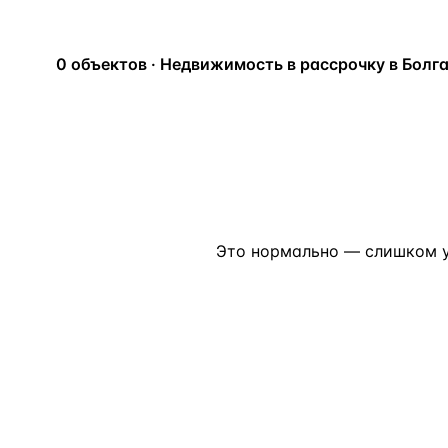
Алания
—
Локация
Бангкок
—
Локация
0 объектов · Недвижимость в рассрочку в Болг
Новороссийск
—
Локация
Стамбул
—
Локация
Анталия
—
Локация
НАВИГАЦИЯ
ОТКРЫТЬ
ЗАКРЫТЬ
↑
↓
↵
ESC
Это нормально — слишком у