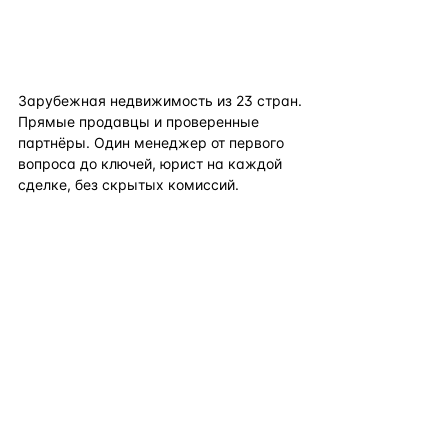
flat
ters
Зарубежная недвижимость из
23
стран.
Прямые продавцы и проверенные
партнёры. Один менеджер от первого
вопроса до ключей, юрист на каждой
сделке, без скрытых комиссий.
TELEGRAM
WHATSAPP
EMAIL
КАТАЛОГ ПО СТРАНАМ
ПОЛЕЗНОЕ
КОМПАНИЯ
КОНТАКТЫ