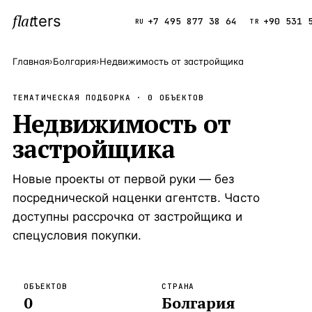
flat
ters
Каталог
+7 495 877 38 64
+90 531 
RU
TR
Главная
›
Болгария
›
Недвижимость от застройщика
ПОПУЛЯРНЫЕ НАПРАВЛЕНИЯ
ТЕМАТИЧЕСКАЯ ПОДБОРКА ·
0
ОБЪЕКТОВ
Турция
Недвижимость от
9 143 объек
—
Страна
застройщика
Россия
8 554 объек
—
Страна
Испания
5 430 объект
—
Страна
Новые проекты от первой руки — без
Кипр
3 906 объект
—
Страна
посреднической наценки агентств. Часто
доступны рассрочка от застройщика и
Таиланд
2 948 объект
—
Страна
спецусловия покупки.
Греция
2 797 объект
—
Страна
Сочи
Россия · 3 9
—
Локация
ОБЪЕКТОВ
СТРАНА
0
Болгария
Алания
Турция · 2 5
—
Локация