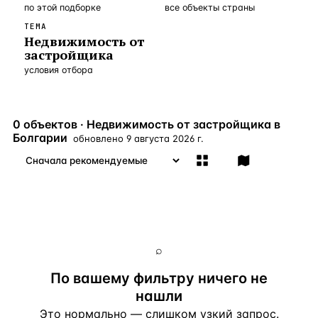
по этой подборке
все объекты страны
Бангкок
Таиланд · 2 1
—
Локация
ТЕМА
Недвижимость от
Новороссийск
Россия · 2 1
—
Локация
застройщика
условия отбора
Стамбул
Турция · 2 0
—
Локация
Анталия
Турция · 1 8
—
Локация
0 объектов · Недвижимость от застройщика в
ЧАСТО ИЩУТ
Болгарии
обновлено
9 августа 2026 г.
Турция
Россия
Испания
Кипр
Таиланд
Грец
ВСЕ НАПРАВЛЕНИЯ →
⌕
По вашему фильтру ничего не
нашли
Это нормально — слишком узкий запрос.