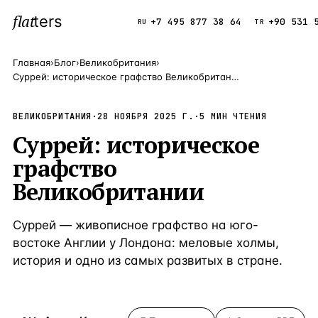
flat
ters
Каталог
+7 495 877 38 64
+90 531 
RU
TR
Главная
›
Блог
›
Великобритания
›
Суррей: историческое графство Великобритании
ПОПУЛЯРНЫЕ НАПРАВЛЕНИЯ
Турция
9 143 объек
ВЕЛИКОБРИТАНИЯ
—
Страна
·
28 НОЯБРЯ 2025 Г.
·
5
МИН ЧТЕНИЯ
Суррей: историческое
Россия
8 554 объек
—
Страна
графство
Испания
5 430 объект
—
Страна
Великобритании
Кипр
3 906 объект
—
Страна
Суррей — живописное графство на юго-
Таиланд
2 948 объект
—
Страна
востоке Англии у Лондона: меловые холмы,
Греция
2 797 объект
—
Страна
история и одно из самых развитых в стране.
Сочи
Россия · 3 9
—
Локация
Алания
Турция · 2 5
—
Локация