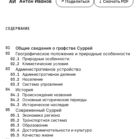
АИ
Антон Иванов
↗ Поделиться
⤓ Скачать PDF
Бангкок
Таиланд · 2 1
—
Локация
Новороссийск
Россия · 2 1
—
Локация
СОДЕРЖАНИЕ
Стамбул
Турция · 2 0
—
Локация
Анталия
Турция · 1 8
—
Локация
Общие сведения о графстве Суррей
Географическое положение и природные особенности
ЧАСТО ИЩУТ
Природные особенности
Климатические условия
Турция
Россия
Испания
Кипр
Таиланд
Грец
Административное устройство
Административное деление
Население
ВСЕ НАПРАВЛЕНИЯ →
Система управления
История
Происхождение названия
Основные исторические периоды
Историческое наследие
Современный Суррей
Экономика региона
Транспортная система
Образование
Достопримечательности и культура
Качество жизни