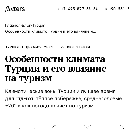
flat
ters
Каталог
+7 495 877 38 64
+90 531 
RU
TR
Главная
›
Блог
›
Турция
›
Особенности климата Турции и его влияние на туризм
ПОПУЛЯРНЫЕ НАПРАВЛЕНИЯ
Турция
9 143 объек
ТУРЦИЯ
·
1 ДЕКАБРЯ 2021 Г.
—
Страна
·
9
МИН ЧТЕНИЯ
Особенности климата
Россия
8 554 объек
—
Страна
Турции и его влияние
Испания
5 430 объект
—
Страна
на туризм
Кипр
3 906 объект
—
Страна
Климатические зоны Турции и лучшее время
Таиланд
2 948 объект
—
Страна
для отдыха: тёплое побережье, среднегодовые
Греция
2 797 объект
—
Страна
+20° и как погода влияет на туризм.
Сочи
Россия · 3 9
—
Локация
Алания
Турция · 2 5
—
Локация