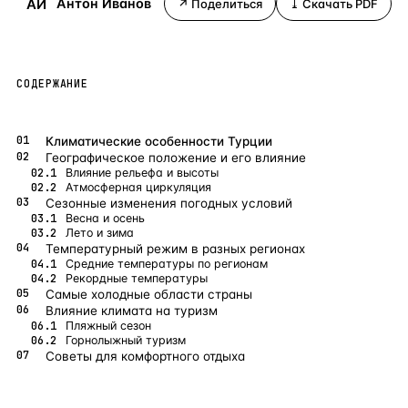
АИ
Антон Иванов
↗ Поделиться
⤓ Скачать PDF
Бангкок
Таиланд · 2 1
—
Локация
Новороссийск
Россия · 2 1
—
Локация
СОДЕРЖАНИЕ
Стамбул
Турция · 2 0
—
Локация
Анталия
Турция · 1 8
—
Локация
Климатические особенности Турции
Географическое положение и его влияние
ЧАСТО ИЩУТ
Влияние рельефа и высоты
Атмосферная циркуляция
Турция
Россия
Испания
Кипр
Таиланд
Грец
Сезонные изменения погодных условий
Весна и осень
Лето и зима
ВСЕ НАПРАВЛЕНИЯ →
Температурный режим в разных регионах
Средние температуры по регионам
Рекордные температуры
Самые холодные области страны
Влияние климата на туризм
Пляжный сезон
Горнолыжный туризм
Советы для комфортного отдыха