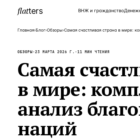
flat
ters
Каталог
ВНЖ и гражданство
Денеж
Главная
›
Блог
›
Обзоры
›
ПОПУЛЯРНЫЕ НАПРАВЛЕНИЯ
ОБЗОРЫ
·
23 МАРТА 2026 Г.
·
11
МИН ЧТЕНИЯ
Турция
Самая счастл
—
Страна
Россия
—
Страна
в мире: ком
Испания
—
Страна
Кипр
—
Страна
анализ благ
Таиланд
—
Страна
наций
Греция
—
Страна
Сочи
—
Локация