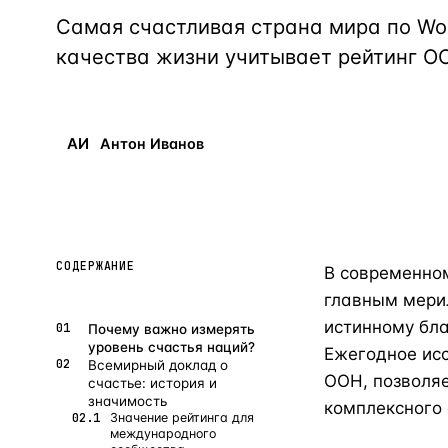
Алания
—
Локация
Самая счастливая страна мира по Wor
Бангкок
качества жизни учитывает рейтинг ОО
—
Локация
Новороссийск
—
Локация
Стамбул
—
Локация
АИ
Антон Иванов
Анталия
—
Локация
НАВИГАЦИЯ
ОТКРЫТЬ
ЗАКРЫТЬ
↑
↓
↵
ESC
СОДЕРЖАНИЕ
В современном
главным мерил
истинному бла
Почему важно измерять
уровень счастья наций?
Ежегодное исс
Всемирный доклад о
ООН, позволя
счастье: история и
значимость
комплексного 
Значение рейтинга для
международного