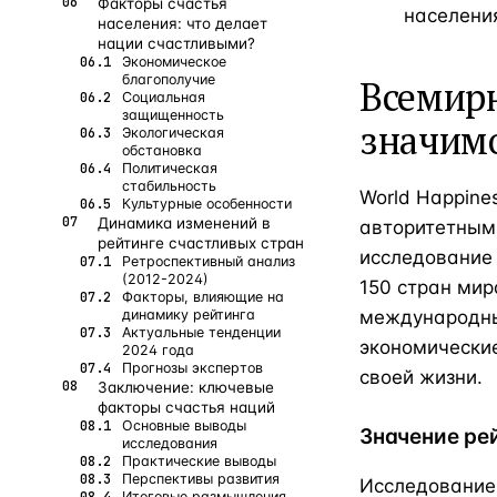
Факторы счастья
населени
населения: что делает
нации счастливыми?
Экономическое
благополучие
Всемирн
Социальная
защищенность
значим
Экологическая
обстановка
Политическая
стабильность
World Happine
Культурные особенности
Динамика изменений в
авторитетным
рейтинге счастливых стран
исследование
Ретроспективный анализ
(2012-2024)
150 стран мир
Факторы, влияющие на
динамику рейтинга
международны
Актуальные тенденции
экономические
2024 года
Прогнозы экспертов
своей жизни.
Заключение: ключевые
факторы счастья наций
Основные выводы
Значение ре
исследования
Практические выводы
Перспективы развития
Исследование
Итоговые размышления