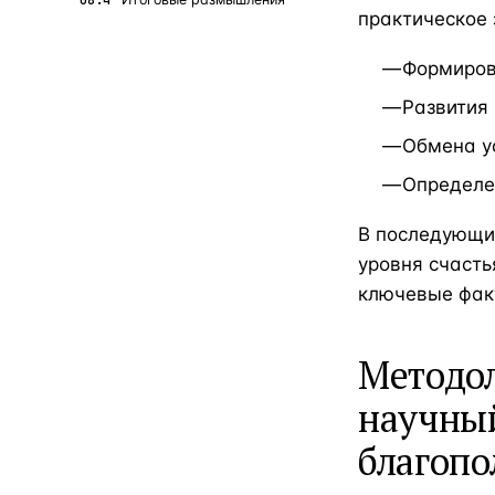
практическое 
Формиров
Развития
Обмена у
Определе
В последующи
уровня счасть
ключевые фак
Методол
научны
благопо