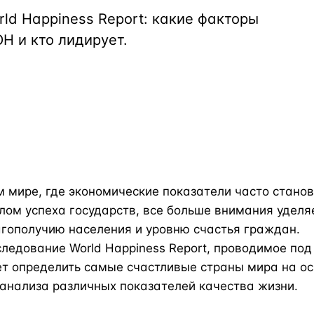
Турция · 2 556
ld Happiness Report: какие факторы
Н и кто лидирует.
Таиланд · 2 172
Россия · 2 106
Турция · 2 092
Турция · 1 810
 мире, где экономические показатели часто станов
ом успеха государств, все больше внимания уделя
гополучию населения и уровню счастья граждан.
ледование World Happiness Report, проводимое под
ет определить самые счастливые страны мира на о
анализа различных показателей качества жизни.