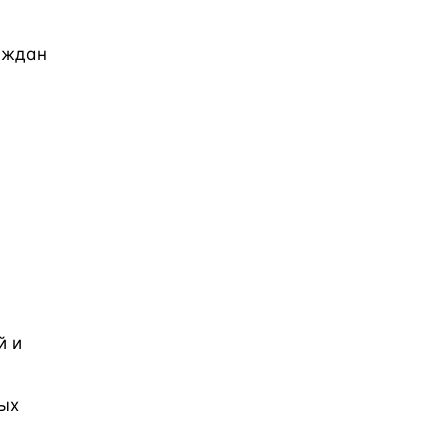
раждан
й и
ых