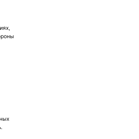
иях,
ороны
нных
.