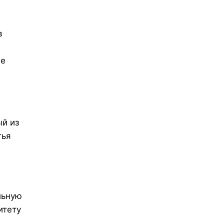
в
ие
й из
тья
льную
итету