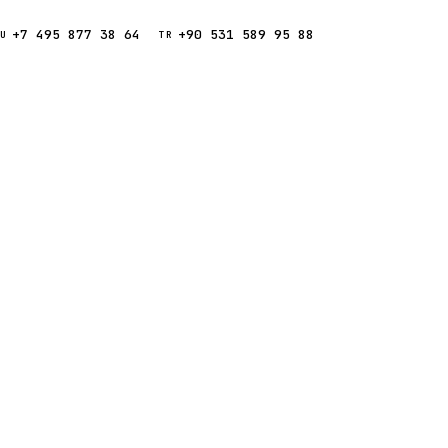
+7 495 877 38 64
+90 531 589 95 88
Звонок
RU
TR
Найти
ESC
ния
Кипр
Таиланд