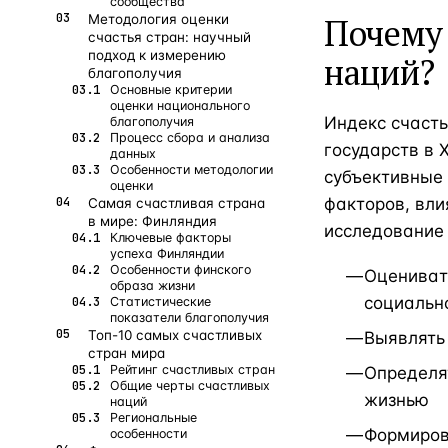
сообщества
Методология оценки
Почему 
счастья стран: научный
подход к измерению
наций?
благополучия
Основные критерии
оценки национального
Индекс счасть
благополучия
Процесс сбора и анализа
государств в 
данных
Особенности методологии
субъективные
оценки
факторов, вл
Самая счастливая страна
в мире: Финляндия
исследование 
Ключевые факторы
успеха Финляндии
Особенности финского
Оцениват
образа жизни
социальн
Статистические
показатели благополучия
Топ-10 самых счастливых
Выявлять
стран мира
Рейтинг счастливых стран
Определя
Общие черты счастливых
жизнью
наций
Региональные
Формиров
особенности