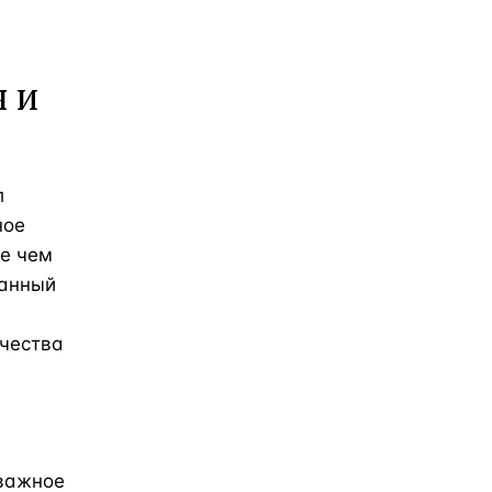
я и
л
ное
е чем
Данный
ачества
 важное