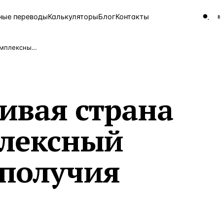
ные переводы
Калькуляторы
Блог
Контакты
Самая счастливая страна в мире: комплексный анализ благополучия наций
ЧАСТО ИЩУТ
Турция
Россия
Испа
9 143 объекта
ивая страна
Греция
8 554 объекта
плексный
5 430 объектов
3 906 объектов
ополучия
2 948 объектов
2 797 объектов
Россия · 3 920