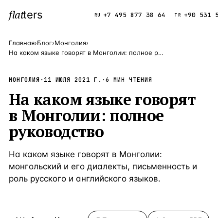
flat
ters
Каталог
+7 495 877 38 64
+90 531 
RU
TR
Главная
›
Блог
›
Монголия
›
На каком языке говорят в Монголии: полное руководство
ПОПУЛЯРНЫЕ НАПРАВЛЕНИЯ
Турция
9 143 объек
МОНГОЛИЯ
·
11 ИЮЛЯ 2021 Г.
—
Страна
·
6
МИН ЧТЕНИЯ
На каком языке говорят
Россия
8 554 объек
—
Страна
в Монголии: полное
Испания
5 430 объект
—
Страна
руководство
Кипр
3 906 объект
—
Страна
На каком языке говорят в Монголии:
Таиланд
2 948 объект
—
Страна
монгольский и его диалекты, письменность и
Греция
2 797 объект
—
Страна
роль русского и английского языков.
Сочи
Россия · 3 9
—
Локация
Алания
Турция · 2 5
—
Локация