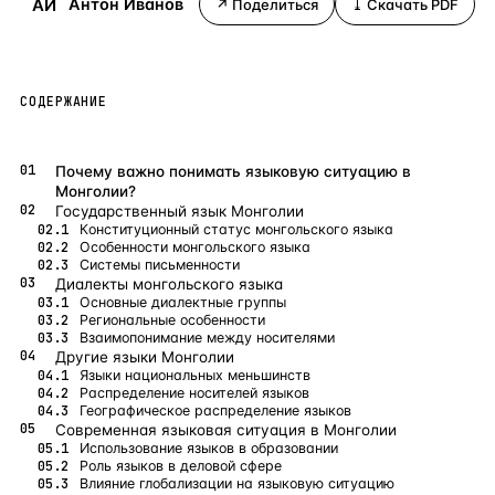
АИ
Антон Иванов
↗ Поделиться
⤓ Скачать PDF
Бангкок
Таиланд · 2 1
—
Локация
Новороссийск
Россия · 2 1
—
Локация
СОДЕРЖАНИЕ
Стамбул
Турция · 2 0
—
Локация
Анталия
Турция · 1 8
—
Локация
Почему важно понимать языковую ситуацию в
Монголии?
ЧАСТО ИЩУТ
Государственный язык Монголии
Конституционный статус монгольского языка
Турция
Россия
Испания
Кипр
Таиланд
Грец
Особенности монгольского языка
Системы письменности
Диалекты монгольского языка
ВСЕ НАПРАВЛЕНИЯ →
Основные диалектные группы
Региональные особенности
Взаимопонимание между носителями
Другие языки Монголии
Языки национальных меньшинств
Распределение носителей языков
Географическое распределение языков
Современная языковая ситуация в Монголии
Использование языков в образовании
Роль языков в деловой сфере
Влияние глобализации на языковую ситуацию