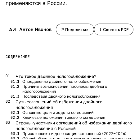
применяются в России.
Бангкок
Таиланд · 2 1
—
Локация
Новороссийск
Россия · 2 1
—
Локация
АИ
Антон Иванов
↗ Поделиться
⤓ Скачать PDF
Стамбул
Турция · 2 0
—
Локация
Анталия
Турция · 1 8
—
Локация
СОДЕРЖАНИЕ
ЧАСТО ИЩУТ
Турция
Россия
Испания
Кипр
Таиланд
Грец
Что такое двойное налогообложение?
Определение двойного налогообложения
ВСЕ НАПРАВЛЕНИЯ →
Причины возникновения проблемы двойного
налогообложения
Последствия двойного налогообложения
Суть соглашений об избежании двойного
налогообложения
Основные цели и задачи соглашений
Ключевые положения типового соглашения
Страны-участники соглашений об избежании двойного
налогообложения с Россией
Приостановка и денонсация соглашений (2022–2026)
Общий обзор стран, с которыми заключены соглашения