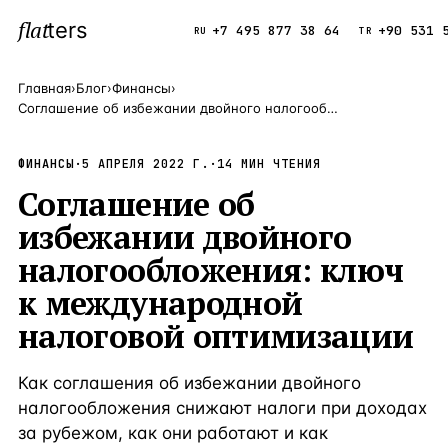
flat
ters
Каталог
+7 495 877 38 64
+90 531 
RU
TR
Главная
›
Блог
›
Финансы
›
Соглашение об избежании двойного налогообложения: ключ к международной налоговой оптимизации
ПОПУЛЯРНЫЕ НАПРАВЛЕНИЯ
Турция
9 143 объек
ФИНАНСЫ
·
5 АПРЕЛЯ 2022 Г.
—
Страна
·
14
МИН ЧТЕНИЯ
Соглашение об
Россия
8 554 объек
—
Страна
избежании двойного
Испания
5 430 объект
—
Страна
налогообложения: ключ
Кипр
3 906 объект
—
Страна
к международной
Таиланд
2 948 объект
—
Страна
налоговой оптимизации
Греция
2 797 объект
—
Страна
Как соглашения об избежании двойного
Сочи
Россия · 3 9
—
Локация
налогообложения снижают налоги при доходах
за рубежом, как они работают и как
Алания
Турция · 2 5
—
Локация