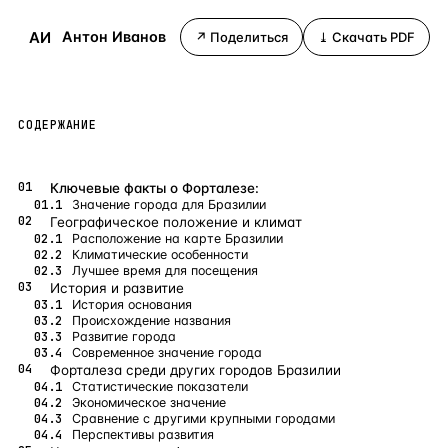
Бангкок
Таиланд · 2 1
—
Локация
АИ
Антон Иванов
↗ Поделиться
⤓ Скачать PDF
Новороссийск
Россия · 2 1
—
Локация
Стамбул
Турция · 2 0
—
Локация
СОДЕРЖАНИЕ
Анталия
Турция · 1 8
—
Локация
ЧАСТО ИЩУТ
Ключевые факты о Форталезе:
Значение города для Бразилии
Турция
Россия
Испания
Кипр
Таиланд
Грец
Географическое положение и климат
Расположение на карте Бразилии
Климатические особенности
ВСЕ НАПРАВЛЕНИЯ →
Лучшее время для посещения
История и развитие
История основания
Происхождение названия
Развитие города
Современное значение города
Форталеза среди других городов Бразилии
Статистические показатели
Экономическое значение
Сравнение с другими крупными городами
Перспективы развития