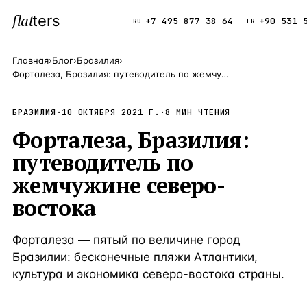
flat
ters
Каталог
+7 495 877 38 64
+90 531 
RU
TR
Главная
›
Блог
›
Бразилия
›
Форталеза, Бразилия: путеводитель по жемчужине северо-востока
ПОПУЛЯРНЫЕ НАПРАВЛЕНИЯ
Турция
9 143 объек
БРАЗИЛИЯ
·
10 ОКТЯБРЯ 2021 Г.
—
Страна
·
8
МИН ЧТЕНИЯ
Форталеза, Бразилия:
Россия
8 554 объек
—
Страна
путеводитель по
Испания
5 430 объект
—
Страна
жемчужине северо-
Кипр
3 906 объект
—
Страна
востока
Таиланд
2 948 объект
—
Страна
Форталеза — пятый по величине город
Греция
2 797 объект
—
Страна
Бразилии: бесконечные пляжи Атлантики,
Сочи
Россия · 3 9
культура и экономика северо-востока страны.
—
Локация
Алания
Турция · 2 5
—
Локация