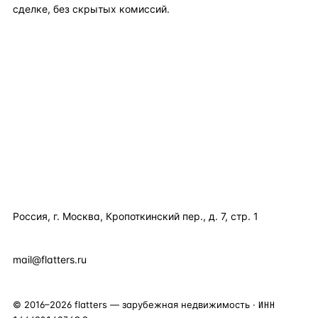
сделке, без скрытых комиссий.
TELEGRAM
WHATSAPP
EMAIL
КАТАЛОГ ПО СТРАНАМ
ПОЛЕЗНОЕ
КОМПАНИЯ
КОНТАКТЫ
Россия, г. Москва, Кропоткинский пер., д. 7, стр. 1
+7 495 877 38 64
+90 531 589 95 88
mail@flatters.ru
©
2016
–
2026
flatters — зарубежная недвижимость ·
ИНН