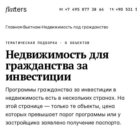
flat
ters
Каталог
+7 495 877 38 64
+90 531 
RU
TR
Главная
›
Вьетнам
›
Недвижимость под гражданство
ПОПУЛЯРНЫЕ НАПРАВЛЕНИЯ
ТЕМАТИЧЕСКАЯ ПОДБОРКА ·
0
ОБЪЕКТОВ
Турция
Недвижимость для
9 143 объек
—
Страна
гражданства за
Россия
8 554 объек
—
Страна
инвестиции
Испания
5 430 объект
—
Страна
Кипр
3 906 объект
—
Страна
Программы гражданства за инвестиции в
Таиланд
недвижимость есть в нескольких странах. На
2 948 объект
—
Страна
этой странице — только те объекты, цена
Греция
2 797 объект
—
Страна
которых превышает порог программы или у
Сочи
Россия · 3 9
—
Локация
застройщика заявлено получение паспорта.
Алания
Турция · 2 5
—
Локация