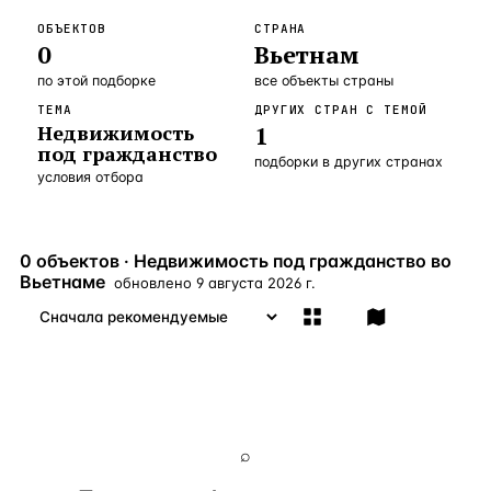
Бангкок
Таиланд · 2 1
ОБЪЕКТОВ
СТРАНА
—
Локация
0
Вьетнам
Новороссийск
Россия · 2 1
—
Локация
по этой подборке
все объекты страны
ТЕМА
ДРУГИХ СТРАН С ТЕМОЙ
Стамбул
Турция · 2 0
—
Локация
Недвижимость
1
под гражданство
Анталия
Турция · 1 8
—
Локация
подборки в других странах
условия отбора
ЧАСТО ИЩУТ
Турция
Россия
Испания
Кипр
Таиланд
Грец
0 объектов · Недвижимость под гражданство во
Вьетнаме
обновлено
9 августа 2026 г.
ВСЕ НАПРАВЛЕНИЯ →
⌕