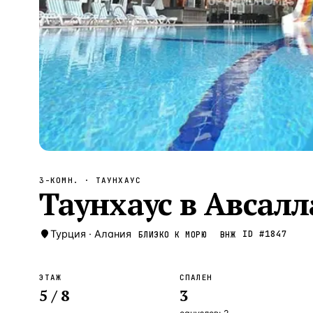
Алания
—
Локация
Бангкок
—
Локация
Новороссийск
—
Локация
Стамбул
—
Локация
Анталия
—
Локация
НАВИГАЦИЯ
ОТКРЫТЬ
ЗАКРЫТЬ
↑
↓
↵
ESC
3-КОМН.
· ТАУНХАУС
Таунхаус в Авсалл
Турция
·
Алания
ID #
1847
БЛИЗКО К МОРЮ
ВНЖ
ЭТАЖ
СПАЛЕН
5
/ 8
3