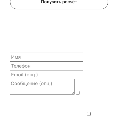
Получить расчёт
ЗАПРОСИТЬ РАСЧЁТ
Расскажем по объекту, пришлём PDF
с финансовой моделью и контактом владельца —
за 4 рабочих часа.
Даю
согласие на обработку и передачу
персональных данных
— на условиях
Политики конфиденциальности
.
Хочу
получать новости, подборки объектов
и спецпредложения.