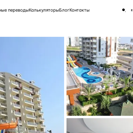
ные переводы
Калькуляторы
Блог
Контакты
ЧАСТО ИЩУТ
Турция
Россия
Испа
9 143 объекта
Греция
8 554 объекта
5 430 объектов
3 906 объектов
2 948 объектов
2 797 объектов
Россия · 3 920