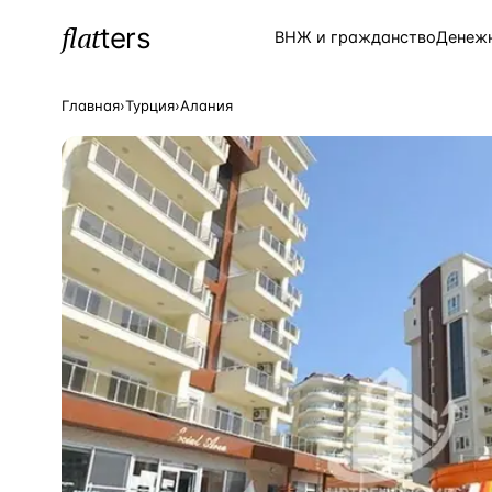
flat
ters
Каталог
ВНЖ и гражданство
Денеж
Главная
›
Турция
›
Алания
ПОПУЛЯРНЫЕ НАПРАВЛЕНИЯ
Турция
—
Страна
Россия
—
Страна
Испания
—
Страна
Кипр
—
Страна
Таиланд
—
Страна
Греция
—
Страна
Сочи
—
Локация