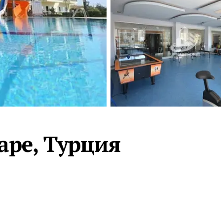
Турция · 2 556
Таиланд · 2 172
Россия · 2 106
Турция · 2 092
Турция · 1 810
аре, Турция