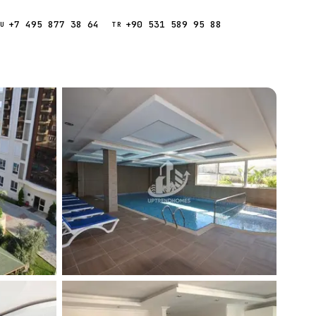
+7 495 877 38 64
+90 531 589 95 88
Звонок
RU
TR
Найти
ESC
ния
Кипр
Таиланд