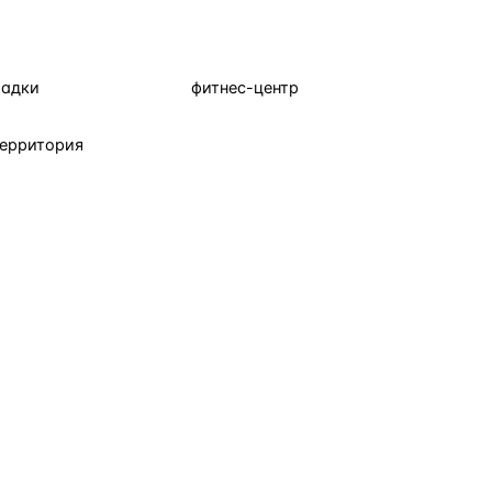
щадки
фитнес-центр
территория