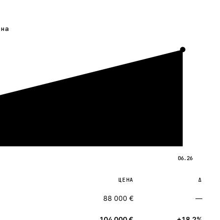
ена
06.26
ЦЕНА
Δ
88 000 €
—
104 000 €
+18.2%