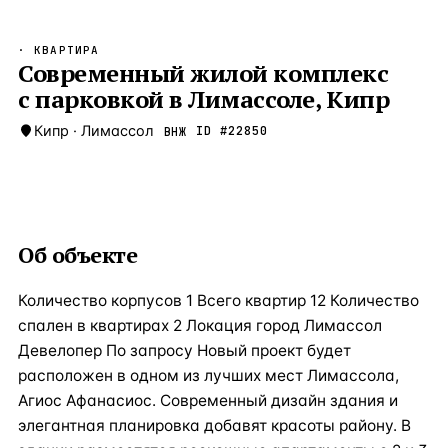
Бангкок
Таиланд · 2 1
—
Локация
· КВАРТИРА
Новороссийск
Современный жилой комплекс
Россия · 2 1
—
Локация
с парковкой в Лимассоле, Кипр
Стамбул
Турция · 2 0
—
Локация
Кипр
·
Лимассол
ID #
22850
ВНЖ
Анталия
Турция · 1 8
—
Локация
ЧАСТО ИЩУТ
Турция
Россия
Испания
Кипр
Таиланд
Грец
Об объекте
ВСЕ НАПРАВЛЕНИЯ →
Количество корпусов 1 Всего квартир 12 Количество
спален в квартирах 2 Локация город Лимассол
Девелопер По запросу Новый проект будет
расположен в одном из лучших мест Лимассола,
Агиос Афанасиос. Современный дизайн здания и
элегантная планировка добавят красоты району. В