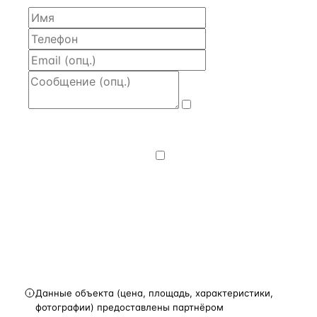
Даю
согласие
на обработку и передачу персональных
данных
— на условиях
Политики
конфиденциальности
.
Хочу получать
новости, подборки объектов
и спецпредложения.
Получить расчёт
Данные объекта (цена, площадь, характеристики,
фотографии) предоставлены партнёром