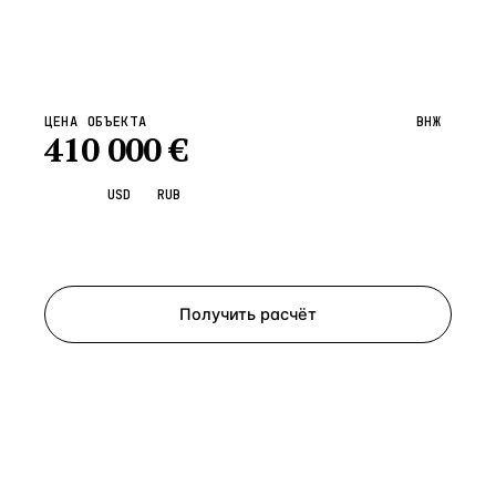
ЦЕНА ОБЪЕКТА
ВНЖ
410 000
€
EUR
USD
RUB
Запросить просмотр
Получить расчёт
ЗАПРОСИТЬ РАСЧЁТ
Расскажем по объекту, пришлём PDF с финансовой
моделью и контактом владельца — за 4 рабочих
часа.