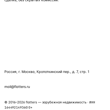
TELEGRAM
WHATSAPP
EMAIL
КАТАЛОГ ПО СТРАНАМ
ПОЛЕЗНОЕ
КОМПАНИЯ
КОНТАКТЫ
Россия, г. Москва, Кропоткинский пер., д. 7, стр. 1
+7 495 877 38 64
+90 531 589 95 88
mail@flatters.ru
©
2016
–
2026
flatters — зарубежная недвижимость ·
ИНН
164492149360
0+