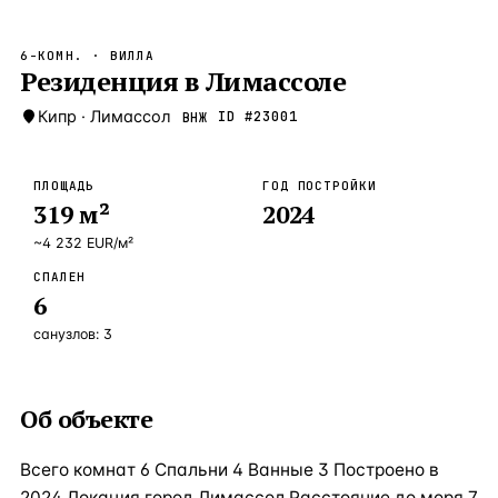
Бангкок
Таиланд · 2 1
—
Локация
6-КОМН.
· ВИЛЛА
Новороссийск
Резиденция в Лимассоле
Россия · 2 1
—
Локация
Стамбул
Кипр
·
Лимассол
Турция · 2 0
ID #
23001
ВНЖ
—
Локация
Анталия
Турция · 1 8
—
Локация
ПЛОЩАДЬ
ГОД ПОСТРОЙКИ
319
м²
2024
ЧАСТО ИЩУТ
Турция
Россия
Испания
Кипр
Таиланд
Грец
~
4 232
EUR
/м²
СПАЛЕН
ВСЕ НАПРАВЛЕНИЯ →
6
санузлов:
3
Об объекте
Всего комнат 6 Спальни 4 Ванные 3 Построено в
2024 Локация город Лимассол Расстояние до моря 7