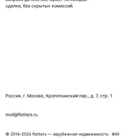
сделке, без скрытых комиссий.
TELEGRAM
WHATSAPP
EMAIL
КАТАЛОГ ПО СТРАНАМ
ПОЛЕЗНОЕ
КОМПАНИЯ
КОНТАКТЫ
Россия, г. Москва, Кропоткинский пер., д. 7, стр. 1
+7 495 877 38 64
+90 531 589 95 88
mail@flatters.ru
©
2016
–
2026
flatters — зарубежная недвижимость ·
ИНН