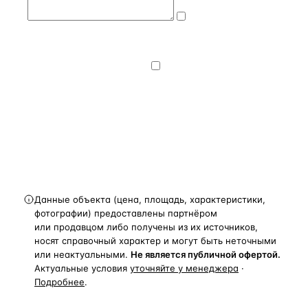
Даю
согласие
на обработку и передачу персональных
данных
— на условиях
Политики
конфиденциальности
.
Хочу получать
новости, подборки объектов
и спецпредложения.
Получить расчёт
Данные объекта (цена, площадь, характеристики,
фотографии) предоставлены партнёром
или продавцом либо получены из их источников,
носят справочный характер и могут быть неточными
или неактуальными.
Не является публичной офертой.
Актуальные условия
уточняйте у менеджера
·
Подробнее
.