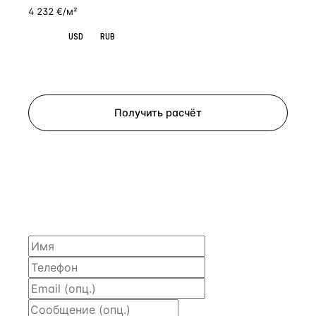
4 232 €/м²
EUR
USD
RUB
Запросить просмотр
Получить расчёт
ЗАПРОСИТЬ РАСЧЁТ
Расскажем по объекту, пришлём PDF с финансовой
моделью и контактом владельца — за 4 рабочих
часа.