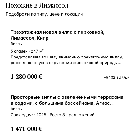
Похожие в Лимассол
Подобрали по типу, цене и локации
ВНЖ
Трехэтажная новая вилла с парковкой,
Лимассол, Кипр
Виллы
5
спален
· 247 м²
Представляем вашему вниманию трехэтажную виллу,
расположенную в окружении живописной природы.
Открытые веранды предоставляют уникальное
пространство для наслаждения свежим воздухом
1 280 000 €
~
5 182
EUR
/м²
и великолепными пейзажами. Здесь вы сможете
устраивать утренние завтраки на свежем воздухе,
проводить вечера с любимыми или просто отдыхать,
ВНЖ
любуясь закатом и природой вокруг. Этот дом –
Просторные виллы с озеленёнными террасами
не просто место для жизни, а настоящий оазис
и садами, с большими бассейнами, Агиос
спокойствия, позволяющий вам и вашей семье
Тиханос, Лимасол, Кипр
Виллы
наслаждаться каждым моментом, создавая
Срок сдачи: 2025.I Всего 8 предложений
незабываемые воспоминания и обретая гармонию
с окружающим миром. В вашем распоряжении светлая
1 471 000 €
и просторная гостиная, пять уютных спален и три
современные ванные комнаты, что обеспечивает