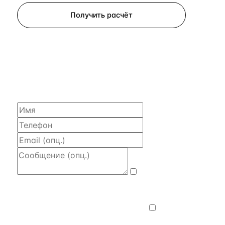
Получить расчёт
ЗАПРОСИТЬ РАСЧЁТ
Расскажем по объекту, пришлём PDF
с финансовой моделью и контактом владельца —
за 4 рабочих часа.
Даю
согласие на обработку и передачу
персональных данных
— на условиях
Политики конфиденциальности
.
Хочу
получать новости, подборки объектов