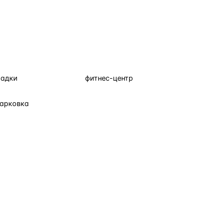
щадки
фитнес-центр
парковка