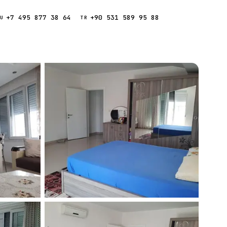
+7 495 877 38 64
+90 531 589 95 88
Звонок
RU
TR
Найти
ESC
ния
Кипр
Таиланд