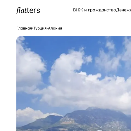
flat
ters
Каталог
ВНЖ и гражданство
Денеж
Главная
›
Турция
›
Алания
ПОПУЛЯРНЫЕ НАПРАВЛЕНИЯ
Турция
—
Страна
Россия
—
Страна
Испания
—
Страна
Кипр
—
Страна
Таиланд
—
Страна
Греция
—
Страна
Сочи
—
Локация