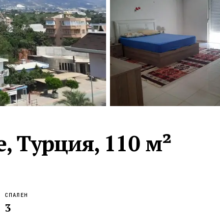
Турция · 2 556
Таиланд · 2 172
Россия · 2 106
Турция · 2 092
Турция · 1 810
, Турция, 110 м²
СПАЛЕН
3