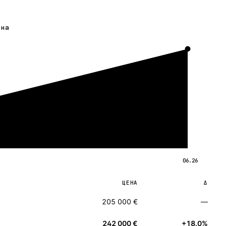
ена
06.26
ЦЕНА
Δ
205 000 €
—
242 000 €
+18.0%