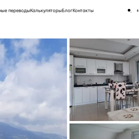
ные переводы
Калькуляторы
Блог
Контакты
ЧАСТО ИЩУТ
Турция
Россия
Испа
9 143 объекта
Греция
8 554 объекта
5 430 объектов
3 906 объектов
2 948 объектов
2 797 объектов
Россия · 3 920