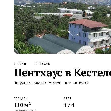
Алания
—
Локация
Бангкок
—
Локация
Новороссийск
—
Локация
Стамбул
—
Локация
Анталия
—
Локация
НАВИГАЦИЯ
ОТКРЫТЬ
ЗАКРЫТЬ
↑
↓
↵
ESC
3-КОМН.
· ПЕНТХАУС
Пентхаус в Кестеле
Турция
·
Алания
ID #
1968
У МОРЯ
ВНЖ
ПЛОЩАДЬ
ЭТАЖ
110
м²
4
/ 4